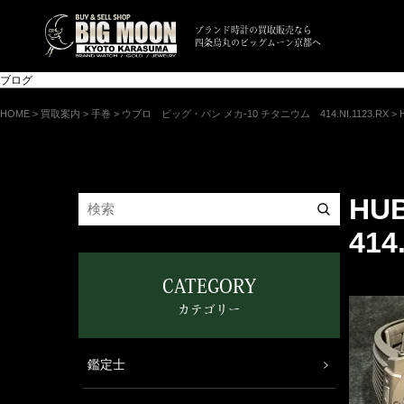
ブランド時計の買取販売なら
四条烏丸のビッグムーン京都へ
ブログ
HOME
>
買取案内
>
手巻
>
ウブロ ビッグ・バン メカ-10 チタニウム 414.NI.1123.RX
>
HU
414
CATEGORY
カテゴリー
鑑定士