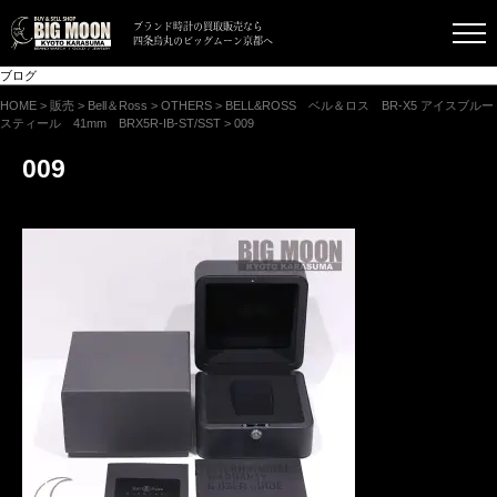
ブランド時計の買取販売なら
四条烏丸のビッグムーン京都へ
ブログ
HOME
>
販売
>
Bell＆Ross
>
OTHERS
>
BELL&ROSS ベル＆ロス BR-X5 アイスブルー
スティール 41mm BRX5R-IB-ST/SST
>
009
009