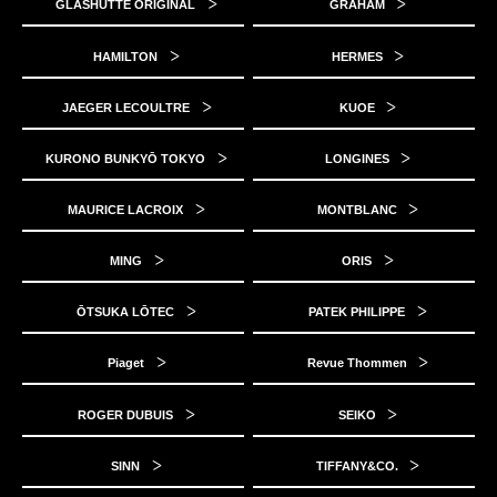
GLASHUTTE ORIGINAL
GRAHAM
HAMILTON
HERMES
JAEGER LECOULTRE
KUOE
KURONO BUNKYŌ TOKYO
LONGINES
MAURICE LACROIX
MONTBLANC
MING
ORIS
ŌTSUKA LŌTEC
PATEK PHILIPPE
Piaget
Revue Thommen
ROGER DUBUIS
SEIKO
SINN
TIFFANY&CO.