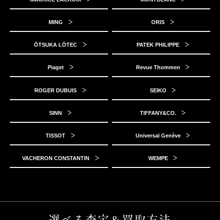
MING
ORIS
ŌTSUKA LŌTEC
PATEK PHILIPPE
Piaget
Revue Thommen
ROGER DUBUIS
SEIKO
SINN
TIFFANY&CO.
TISSOT
Universal Genève
VACHERON CONSTANTIN
WEMPE
選べる査定＆買取方法