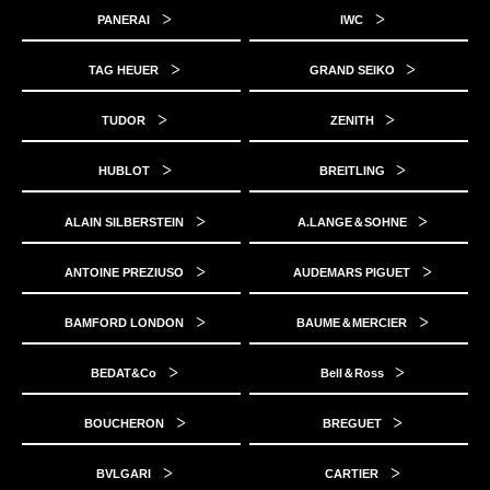
PANERAI
IWC
TAG HEUER
GRAND SEIKO
TUDOR
ZENITH
HUBLOT
BREITLING
ALAIN SILBERSTEIN
A.LANGE＆SOHNE
ANTOINE PREZIUSO
AUDEMARS PIGUET
BAMFORD LONDON
BAUME＆MERCIER
BEDAT&Co
Bell＆Ross
BOUCHERON
BREGUET
BVLGARI
CARTIER