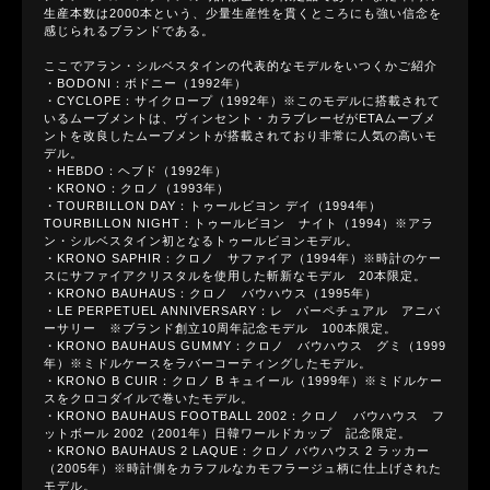
生産本数は2000本という、少量生産性を貫くところにも強い信念を
感じられるブランドである。
ここでアラン・シルベスタインの代表的なモデルをいつくかご紹介
・BODONI：ボドニー（1992年）
・CYCLOPE：サイクロープ（1992年）※このモデルに搭載されて
いるムーブメントは、ヴィンセント・カラブレーゼがETAムーブメ
ントを改良したムーブメントが搭載されており非常に人気の高いモ
デル。
・HEBDO：ヘブド（1992年）
・KRONO：クロノ（1993年）
・TOURBILLON DAY：トゥールビヨン デイ（1994年）
TOURBILLON NIGHT：トゥールビヨン ナイト（1994）※アラ
ン・シルベスタイン初となるトゥールビヨンモデル。
・KRONO SAPHIR：クロノ サファイア（1994年）※時計のケー
スにサファイアクリスタルを使用した斬新なモデル 20本限定。
・KRONO BAUHAUS：クロノ バウハウス（1995年）
・LE PERPETUEL ANNIVERSARY：レ パーペチュアル アニバ
ーサリー ※ブランド創立10周年記念モデル 100本限定。
・KRONO BAUHAUS GUMMY：クロノ バウハウス グミ（1999
年）※ミドルケースをラバーコーティングしたモデル。
・KRONO B CUIR：クロノ B キュイール（1999年）※ミドルケー
スをクロコダイルで巻いたモデル。
・KRONO BAUHAUS FOOTBALL 2002：クロノ バウハウス フ
ットボール 2002（2001年）日韓ワールドカップ 記念限定。
・KRONO BAUHAUS 2 LAQUE：クロノ バウハウス 2 ラッカー
（2005年）※時計側をカラフルなカモフラージュ柄に仕上げされた
モデル。