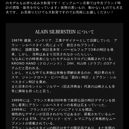
のモデルもお持ち込み大歓迎です！ ビッグムーン京都では中古ブランド時
計の買取・販売を行なっています♪ 状態の悪いもの、動かないものでも大丈
夫です。 お見積りだけでも大歓迎ですのでお気軽にお越しください！
ALAIN SILBERSTEIN について
1987年 建築、インテリア、工業デザイナーとして活躍していた ア
ラン・シルベスタイン氏によって 創立されブランド。
同年に 国際宝飾・時計見本市：バーゼルフェアで3本の時計を発
表。しかし、当時はあまり注目されなかったらしい。
ちなみにその時発表になったモデルはカラログに掲載されている、
KRONO HAND（クロノハンド）、24H、KLUB（クラブ）の3アイ
テムだと思われる。
しかし、そんな中でも本物は本物を理解出来るのか、時計界のカリ
スマ、ジャン-クロード・ビバー氏は「面白い時計」とアラン・シル
ベスタイン時計を褒め、
また日本のモントレ・ソルマー（旧太洋商会）代表の山崎さんも非
常に興味を持ったと言う。
1989年には、フランス革命200年祭で政府公認の時計デザインを担
当し着実にアラン・シルベスタインの名前は広まっていった。
1995年に フランスのブサンソンにアトリエを開設。
個性的なデザインが注目されがちではあるが、搭載されているムー
ブメントは ETA、フレデリック・ピゲ、レマニアなど本格的なムー
ブメントが搭載されている。
アラン・シルベスタインの時計は全てが限定品であり、また年間の