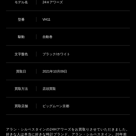
モデル名
24Ｈアワーズ
型番
VH11
駆動
自動巻
文字盤色
ブラック/ホワイト
買取日
2021年10月09日
買取方法
店頭買取
買取店舗
ビッグムーン京都
アラン・シルベスタインの24Hアワーズをお買取りさせていただきました。
好きな人は本当に好きな時計ブランド、アラン・シルベスタイン。20年前