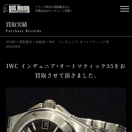
ブランド時計の買取販売なら
四条烏丸のビッグムーン京都へ
買取実績
Purchase Records
HOME
>
買取案内
>
自動巻
>
IWC インヂュニア･オートマティック35
IW324906
IWC インヂュニア･オートマティック35をお
買取させて頂きました｡