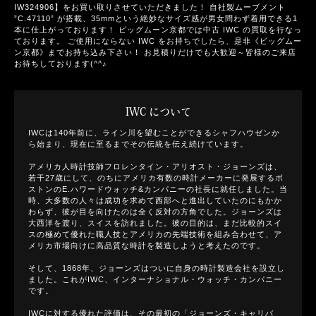
IW324906】をお買い取りさせていただきました！ 自社製ムーブメント
”C.47110” が搭載、35mmという絶妙なサイズ感が男女問わず着用できる1
本に仕上がっております！ ビッグムーン京都では中古 IWC の買取を行なっ
ております。 ご使用にならない IWC をお持ちでしたら、是非《ビッグムー
ン京都》までお持ち込み下さい！ お見積りだけでも大歓迎～皆様のご来店
お待ちしております(^^♪
IWC について
IWCは140年前に、ライン川を望むことができるシャフハウゼンか
ら始まり、現在に至るまでその伝統を伝え続けています。
アメリカ人時計技師フロレンタイン・アリオスト・ジョーンズは、
若干27歳にして、のちにアメリカ有数の時計メーカーに発展するボ
ストンのE.ハワードウォッチ&カンパニーの社長に就任しました。当
時、大多数の人々は成功を求めて西部へと進出していたのにもかか
わらず、彼が目を向けたのは全く反対の方角でした。ジョーンズは
大西洋を渡り、スイスを訪れました。彼の目的は、まだ比較的スイ
スの極めて優れた職人技とアメリカの先端技術を組み合わせて、ア
メリカ市場向けに高品質な時計を製造しようと考えたのです。
そして、1868年、ジョーンズはついに自身の時計製造会社を設立し
ました。これがIWC、インターナショナル・ウォッチ・カンパニー
です。
IWCに対する優れた評価は、その最初の「ジョーンズ・キャリバ