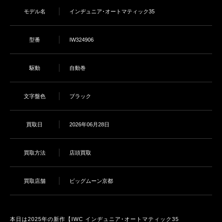
モデル名
インヂュニア･オートマティック35
型番
IW324906
駆動
自動巻
文字盤色
ブラック
買取日
2026年06月28日
買取方法
店頭買取
買取店舗
ビッグムーン京都
本日は2025年の新作【IWC インヂュニア･オートマティック35