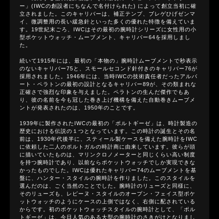
ー」(IWCの創設者にちなんで名付けられた) によって創立当初に確
立されました。このキャリバーは、補正テンプ、ブレゲひげゼンマ
イ、微調整用の長い緩急針といった多くの優れた特徴を備えていま
す。19世紀末ごろ、IWCはその最初の腕時計シリーズに女性用の小
型ポケットウォッチ・ムーブメント、キャリバー64を採用しまし
た。
続いて1915年には、最初の「本物の」腕時計ムーブメントで秒表示
のないキャリバー75と、スモールセコンド針付きのキャリバー76が
採用されました。1946年には、当時IWCの技術責任者だったアルバ
ート・ペラトンの最初の設計となるキャリバー89が、その類まれな
正確さで強烈な印象を与えました。ペラトンの生んだ傑作でもあ
り、彼の名前を今も冠した巻き上げ機構を備えた自動巻きムーブメ
ントが発表されたのは、1950年のことです。
1939年に製作されたIWCの最初の「ポルトギーゼ」は、時計製造の
歴史における伝説の１つとなっています。この時計の誕生とその名
前は、1930年代後半に、スティール製ケースを備えた腕時計をIWC
に依頼した二人のポルトガルの時計商に由来しています。彼らが頭
に描いていたものは、マリンクロノメーターと同じくらい高い制度
を持つ腕時計であり、以前ならポケットウォッチでしか実現できな
かったものでした。IWCは優れたキャリバー74のムーブメントを基
盤に、ハンター・スタイルの腕時計を作りました。このスタイルを
選んだのは、ごく当然のことでした。腕時計のリューズと同様に、
そのリューズも、レピーヌ・スタイルのオープン・フェイス型ポケ
ットウォッチのようにケースの上側ではなく、右側に配されている
からです。初のポケットウォッチスタイルの腕時計として、「ポル
トギーゼ」は、今日人気のある大型の腕時計のさきがけとなりまし