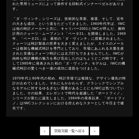
れた専用リューズによって操作する回転式インナーベゼルがありま
す。
「ダ・ヴィンチ」シリーズは、技術的な革新、後退、そして、近年
の大きな成功、という道をたどってきました。1960年代半ば、IWC
は他の時計メーカーと共に、キャリバー2001とIWCが呼んだ、腕時
計用のクォーツ・ムーブメント「ベータ21」を開発しました。1969
年、「ベータ21」は、最初の「ダ・ヴィンチ」に搭載されました。
クォーツは時計製造の世界を大きく変えましたが、スイスのメーカ
ーは複雑な機械式時計を専門としており、市場にあふれる大量生産
された安価なクォーツ時計には太刀打ちできませんでした。IWCが
純粋な時計機構の魅力を再び見出したのはちょうどこの時です。そ
して1985年に発表された初の「ダ・ヴィンチ」モデルは、IWCの機
械式時計の驚くべき一連の成功に道筋をつけました。
1970年代と80年代の初め、時計市場では複雑な、デザイン優先の時
計が占めていました。それにもかかわらず、クラシックでシンプル
なモデルに対するゆるぎない需要があることにもIWCは気づいてい
ました。その結果、エレガントで時代を超越した「ポートフィノ」
シリーズが新たに誕生しました。1984年の発表以来、「ポートフィ
ノ」はIWCコレクションにおける控えめなスターとして今日まで健
在です。
<
買取実績一覧へ戻る
>