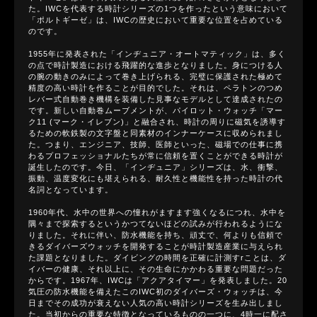
た。IWCを代表する時計シリーズの1つを作ったという意味において
「ポルトギーゼ」は、IWCの歴史において重要な位置を占めている
のです。
1955年に発表された「インヂュニア・オートマティック」は、多く
の点で時計製造における飛躍的な進歩となりました。身につける人
の腕の動きのみによって巻き上げられる、完璧に保護された極めて
精度の高い時計を作ることが目的でした。それは、ペラトンのつめ
レバー式自動巻き機構を装備した見事なモデルとして達成されたの
です。新しい自動巻ムーブメントが、パイロット・ウォッチ「マー
ク11 (マーク・イレブン)」と融合され、時計の周りに磁気を誘導す
るための軟鉄製の文字盤と同素材のインナーケースに収められまし
た。つまり、エンジニア、技師、医師といった、磁場での仕事に携
わるプロフェッショナルたちが常に信頼を置くことができる時計が
誕生したのです。今日、「インヂュニア」シリーズは、水、衝撃、
振動、温度変化にも堪えられる、耐久性と機能性を持った時計の代
名詞となっています。
1960年代、水中の世界への憧れがますます強くなるにつれ、水中を
隅々まで探索するというかつてないほどの試みが行われるようにな
りました。それに伴い、防水機能を持ち、頑丈で、何よりも信頼で
きるダイバーズウォッチを開発することが時計製造産業に与えられ
た課題となりました。ダイビングの時間を正確に計測すrことは、ダ
イバーの健康、それ以上に、その生命にかかわる重要な問題だった
からです。1967年、IWCは「アクアタイマー」を発表しました。20
気圧の防水機能を備えたこのIWC初のダイバーズ・ウォッチは、今
日までその成功が衰えない人気の高い時計シリーズを生み出しまし
た。当初からの重要な特徴となっているものの一つに、4時一に配さ