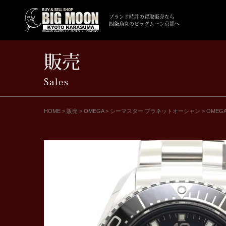
ブランド時計の買取販売なら
四条烏丸のビッグムーン京都へ
販売
Sales
HOME
>
販売
>
OMEGA
>
シーマスター プラネットオーシャン
>
OMEG