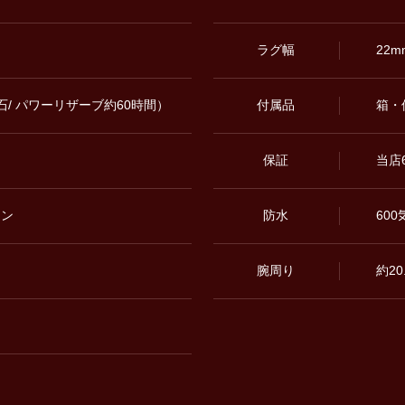
ラグ幅
22m
38石/ パワーリザーブ約60時間）
付属品
箱・
保証
当店
ョン
防水
60
腕周り
約20