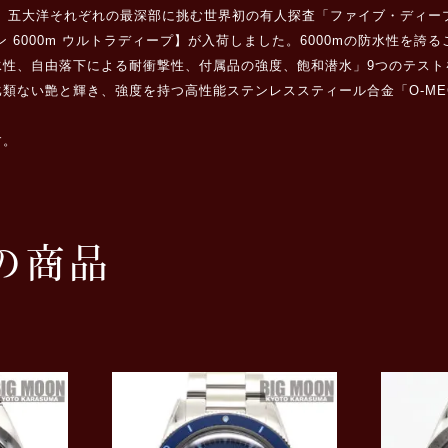
ン。五大洋それぞれの最深部に挑む世界初の有人探査「ファイブ・ディー
 6000m ウルトラディープ】が入荷しました。6000mの防水性を
、自由落下による耐衝撃性、付属品の強度、飽和潜水」9つのテストをクリア
類ない艶と輝き、強度を持つ高性能ステンレススティール合金「O-ME
す。
の商品