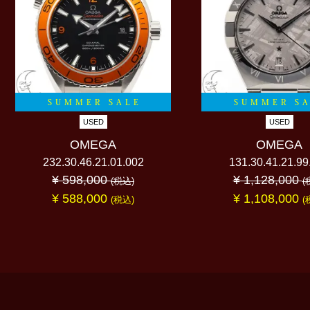
SUMMER SALE
SUMMER S
USED
USED
OMEGA
OMEGA
232.30.46.21.01.002
131.30.41.21.99
¥ 598,000
¥ 1,128,000
(税込)
(
¥ 588,000
¥ 1,108,000
(税込)
(