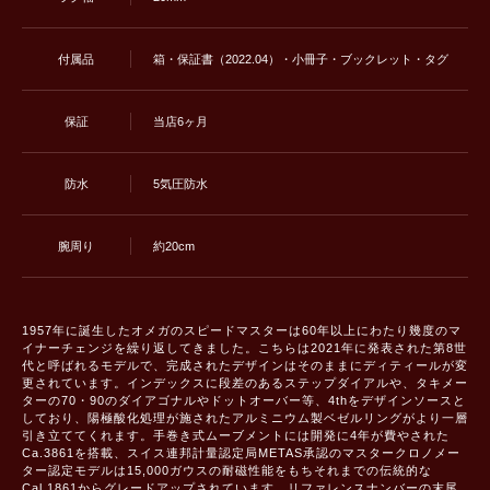
付属品
箱・保証書（2022.04）・小冊子・ブックレット・タグ
保証
当店6ヶ月
防水
5気圧防水
腕周り
約20cm
1957年に誕生したオメガのスピードマスターは60年以上にわたり幾度のマ
イナーチェンジを繰り返してきました。こちらは2021年に発表された第8世
代と呼ばれるモデルで、完成されたデザインはそのままにディティールが変
更されています。インデックスに段差のあるステップダイアルや、タキメー
ターの70・90のダイアゴナルやドットオーバー等、4thをデザインソースと
しており、陽極酸化処理が施されたアルミニウム製ベゼルリングがより一層
引き立ててくれます。手巻き式ムーブメントには開発に4年が費やされた
Ca.3861を搭載、スイス連邦計量認定局METAS承認のマスタークロノメー
ター認定モデルは15,000ガウスの耐磁性能をもちそれまでの伝統的な
Cal.1861からグレードアップされています。リファレンスナンバーの末尾