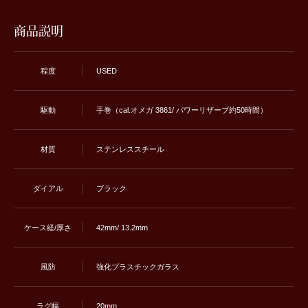
商品説明
程度
USED
駆動
手巻（cal.オメガ 386 1/ パワーリザーブ約50時間）
材質
ステンレススチール
ダイアル
ブラック
ケース経/厚さ
42mm/ 13.2mm
風防
強化プラスチックガラス
ラグ幅
20mm