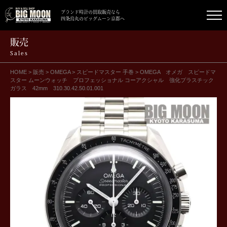
ブランド時計の買取販売なら
四条烏丸のビッグムーン京都へ
販売
Sales
HOME
>
販売
>
OMEGA
>
スピードマスター 手巻
>
OMEGA オメガ スピードマ
スター ムーンウォッチ プロフェッショナル コーアクシャル 強化プラスチック
ガラス 42mm 310.30.42.50.01.001