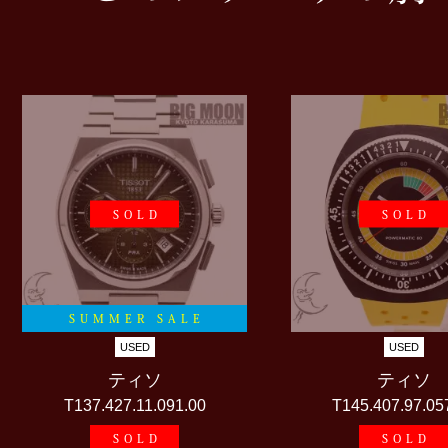
SOLD
SOLD
SUMMER SALE
USED
USED
ティソ
ティソ
T137.427.11.091.00
T145.407.97.05
SOLD
SOLD