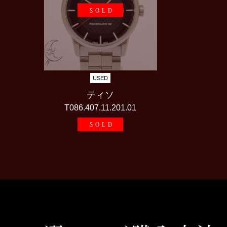
SOLD
USED
ティソ
T086.407.11.201.01
SOLD