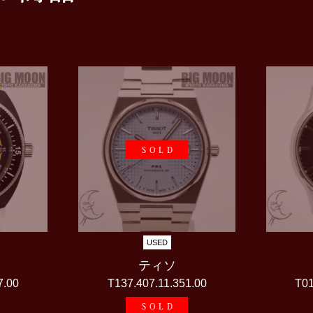
SOLD
USED
ティソ
7.00
T137.407.11.351.00
T01
SOLD