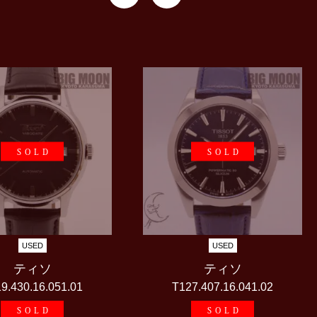
SOLD
SOLD
USED
USED
ティソ
ティソ
9.430.16.051.01
T127.407.16.041.02
SOLD
SOLD