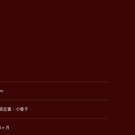
ｍｍ
限定書・小冊子
6ヶ月