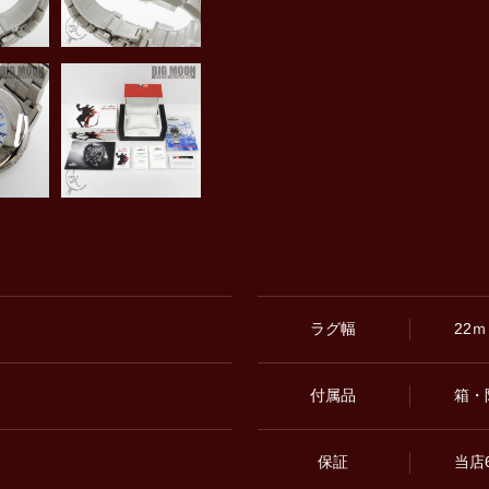
ラグ幅
22
付属品
箱・
保証
当店