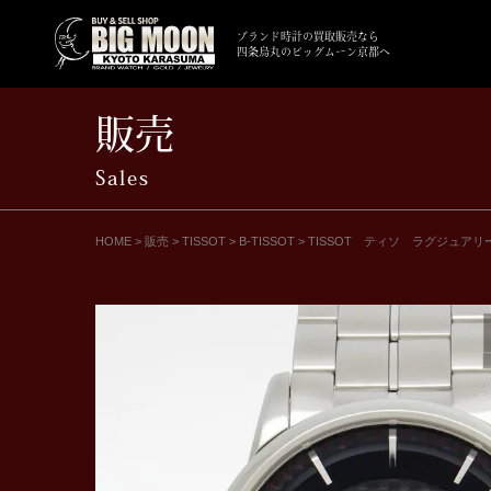
ブランド時計の買取販売なら
四条烏丸のビッグムーン京都へ
販売
Sales
HOME
>
販売
>
TISSOT
>
B-TISSOT
>
TISSOT ティソ ラグジュアリーオー