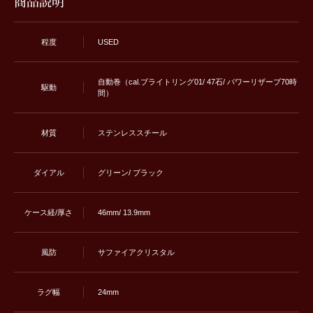
商品説明
程度
USED
自動巻（cal.ブライトリング01/ 47石/ パワーリザーブ70時
駆動
間）
材質
ステンレススチール
ダイアル
グリーン/ ブラック
ケース経/厚さ
46mm/ 13.9mm
風防
サファイアクリスタル
ラグ幅
24mm