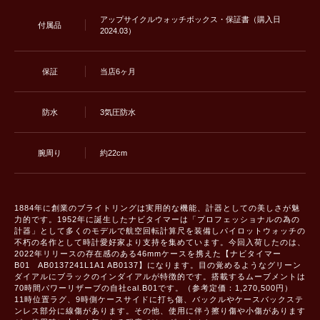
アップサイクルウォッチボックス・保証書（購入日
付属品
2024.03）
保証
当店6ヶ月
防水
3気圧防水
腕周り
約22cm
1884年に創業のブライトリングは実用的な機能、計器としての美しさが魅
力的です。1952年に誕生したナビタイマーは「プロフェッショナルの為の
計器」として多くのモデルで航空回転計算尺を装備しパイロットウォッチの
不朽の名作として時計愛好家より支持を集めています。今回入荷したのは、
2022年リリースの存在感のある46mmケースを携えた【ナビタイマー
B01 AB0137241L1A1 AB0137】になります。目の覚めるようなグリーン
ダイアルにブラックのインダイアルが特徴的です。搭載するムーブメントは
70時間パワーリザーブの自社cal.B01です。（参考定価：1,270,500円）
11時位置ラグ、9時側ケースサイドに打ち傷、バックルやケースバックステ
ンレス部分に線傷があります。その他、使用に伴う擦り傷や小傷があります