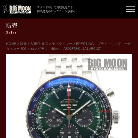
ブランド時計の買取販売なら
四条烏丸のビッグムーン京都へ
販売
Sales
HOME
>
販売
>
BREITLING
>
ナビタイマー
>
BREITLING ブライトリング ナビ
タイマー B01 クロノグラフ 46mm AB0137241L1A1 AB0137