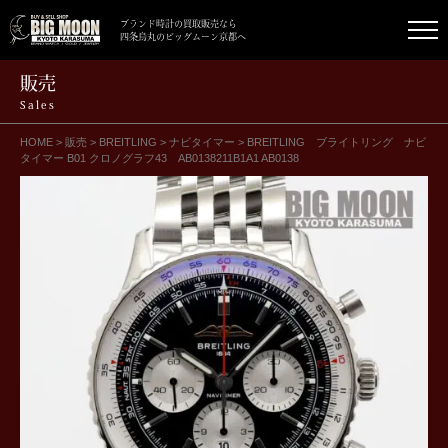
ブランド時計の買取販売なら
四条烏丸のビッグムーン京都へ
販売
Sales
HOME
>
販売
>
BREITLING
>
ナビタイマー
>
BREITLING ブライトリング ナビ
タイマー B01 クロノグラフ43 AB0138211B1A1 AB0138