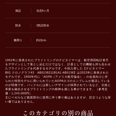
保証
当店6ヶ月
防水
3気圧防水
腕周り
約22cm
1952年に発表されたブライトリングのナビタイマーは、航空用回転計算尺
をデザインとして落とし込むだけではなく、計器としての機能も持ち合わせ
たブライトリングを代表するモデルです。今回入荷した【ナビタイマー
B01 クロノグラフ43 AB0138211B1A1 AB0138】は2022年に発表された
モデルです。1950年代に「AOPA（アメリカ航空協会）」の会員向けに作
られた特別モデルに用いられていたAOPAロゴのエンブレムが復活している
のが特徴です。バックルには新しいデザインが採用されているなど、伝統と
革新を融合させるブライトリングの精神を感じる事ができます。（参考定
価：1,243,000円）
主にベゼルなど鏡面部分に使用に伴う擦り傷はありますが、目立つような深
い傷ではありません。
このカテゴリの別の商品