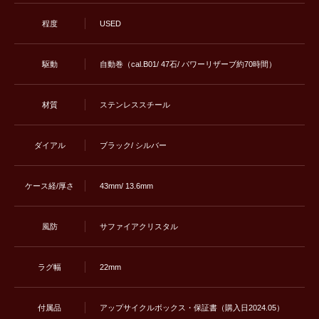
程度
USED
駆動
自動巻（cal.B01/ 47石/ パワーリザーブ約70時間）
材質
ステンレススチール
ダイアル
ブラック/ シルバー
ケース経/厚さ
43mm/ 13.6mm
風防
サファイアクリスタル
ラグ幅
22mm
付属品
アップサイクルボックス・保証書（購入日2024.05）