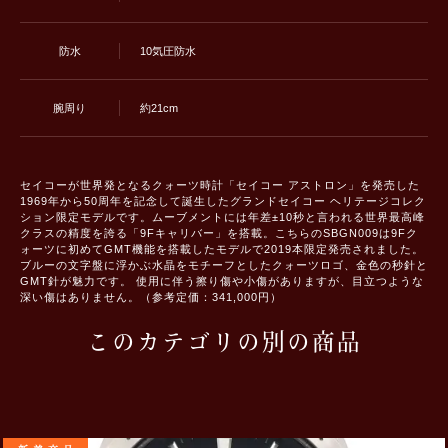
防水
10気圧防水
腕周り
約21cm
セイコーが世界発となるクォーツ時計「セイコー アストロン」を発売した
1969年から50周年を記念して誕生したグランドセイコー ヘリテージコレク
ション限定モデルです。ムーブメントには年差±10秒と言われる世界最高峰
クラスの精度を誇る「9Fキャリバー」を搭載。こちらのSBGN009は9Fク
ォーツに初めてGMT機能を搭載したモデルで2019本限定発売されました。
ブルーの文字盤に浮かぶ水晶をモチーフとしたクォーツロゴ、金色の秒針と
GMT針が魅力です。 使用に伴う擦り傷や小傷がありますが、目立つような
深い傷はありません。（参考定価：341,000円）
このカテゴリの別の商品