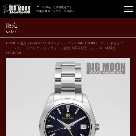
ブランド時計の買取販売なら
四条烏丸のビッグムーン京都へ
販売
Sales
HOME
>
販売
>
GRAND SEIKO
>
クォーツ
>
GRAND SEIKO グランドセイコ
ー ヘリテージコレクション クォーツ誕生50周年記念モデル 2019本限定
SBGN009