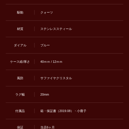
駆動
クォーツ
材質
ステンレススティー ル
ダイアル
ブルー
ケース経/厚さ
40ｍｍ / 12ｍｍ
風防
サファイヤクリスタル
ラグ幅
20mm
付属品
箱・保証書（2019.08）・小冊子
保証
当店6ヶ月