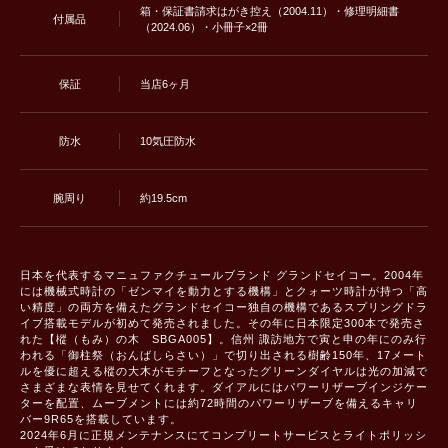
箱・保証書請求はがき控え（2004.11）・修理明細書
付属品
（2024.06）・小冊子×2冊
保証
当店6ヶ月
防水
10気圧防水
腕周り
約19.5cm
日本を代表するマニュファクチュールブランド グランドセイコー。2004年
には機械式時計の「ゼンマイを動力とする機構」とクォーツ時計が持つ「高
い精度」の両方を備えたグランドセイコー独自の機構であるスプリングドラ
イブ搭載モデルが初めて発売されました。その年に日本限定300本で発売さ
れた【樅（もみ）の木 SBGA005】。信州 諏訪地方で寅と申の年にのみ行
われる「御柱祭（おんばしらさい）」で切り出される樹齢150年、17メート
ルを優に超える樅の大木がモチーフとなったグリーンダイヤルは光の加減で
さまざまな表情を見せてくれます。ダイアルにはパワーリザーブインジケー
ターを配置、ムーブメントには約72時間のパワーリザーブを備えるキャリ
バー9R65を搭載しています。
2024年6月に正規メンテナンスにてコンプリートサービスとライトポリッシ