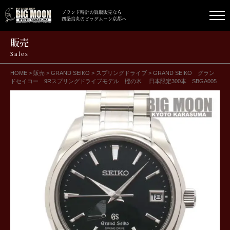
ブランド時計の買取販売なら
四条烏丸のビッグムーン京都へ
販売
Sales
HOME
>
販売
>
GRAND SEIKO
>
スプリングドライブ
>
GRAND SEIKO グラン
ドセイコー 9Rスプリングドライブモデル 樅の木 日本限定300本 SBGA005