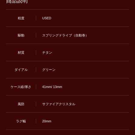
商品説明
程度
USED
駆動
スプリングドライブ（自動巻）
材質
チタン
ダイアル
グリーン
ケース経/厚さ
41mm/ 13mm
風防
サファイアクリスタル
ラグ幅
20mm