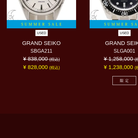
SUMMER SALE
SUMMER S
USED
USED
GRAND SEIKO
GRAND SEI
SBGA211
SLGA001
¥ 838,000
¥ 1,258,000
(税込)
(
¥ 828,000
¥ 1,238,000
(税込)
(
限定