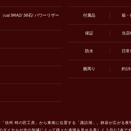
l.9RA2/ 38石/ パワーリザー
付属品
箱・
保証
当店
防水
日常
腕周り
約19
す「信州 時の匠工房」から東南に位置する「諏訪湖」。静寂が広がる夜
濃紺のダイヤルが光の加減によって様々な表情を見せる美しく上品な1本