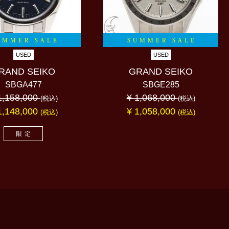
UMMER SALE
SUMMER SALE
USED
USED
RAND SEIKO
GRAND SEIKO
SBGA477
SBGE285
1,158,000
¥ 1,068,000
(税込)
(税込)
1,148,000
¥ 1,058,000
(税込)
(税込)
限定