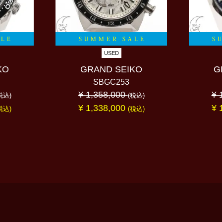
ALE
SUMMER SALE
S
USED
KO
GRAND SEIKO
G
SBGC253
¥ 1,358,000
¥ 
税込)
(税込)
¥ 1,338,000
¥ 
税込)
(税込)