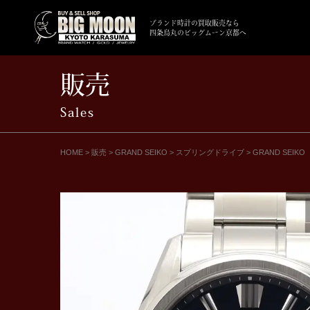
ブランド時計の買取販売なら
四条烏丸のビッグムーン京都へ
販売
Sales
HOME
>
販売
>
GRAND SEIKO
>
スプリングドライブ
>
GRAND SE