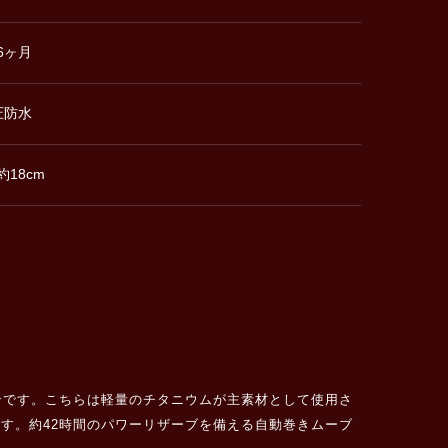
6ヶ月
圧防水
約18cm
ンです。こちらは軽量のチタニウムが主素材として使用さ
す。約42時間のパワーリザーブを備える自動巻きムーブ