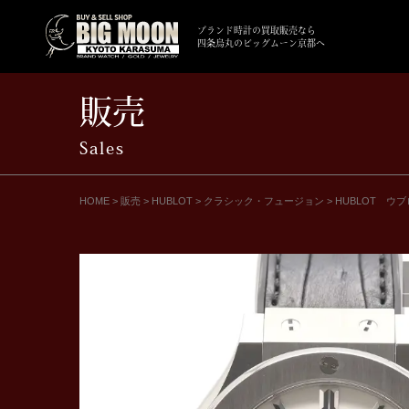
ブランド時計の買取販売なら
四条烏丸のビッグムーン京都へ
販売
Sales
HOME
>
販売
>
HUBLOT
>
クラシック・フュージョン
>
HUBLOT ウブ