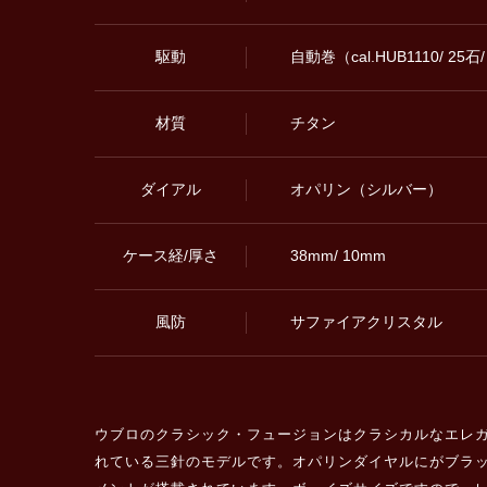
駆動
自動巻（cal.HUB1110/ 
材質
チタン
ダイアル
オパリン（シルバー）
ケース経/厚さ
38mm/ 10mm
風防
サファイアクリスタル
ウブロのクラシック・フュージョンはクラシカルなエレ
れている三針のモデルです。オパリンダイヤルにがブラッ