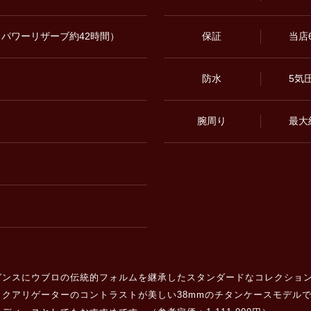
25石/ パワーリザーブ約42時間）
保証
当店
防水
5気
腕周り
最大
ガンスにウブロの伝統的フォルムを継承したスタンダードなコレクショ
クアリゲーターのコントラストが美しい38mmのチタンケースモデルで