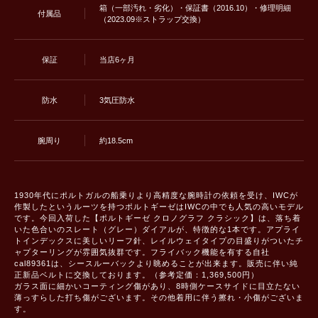
箱（一部汚れ・劣化）・保証書（2016.10）・修理明細
付属品
（2023.09※ストラップ交換）
保証
当店6ヶ月
防水
3気圧防水
腕周り
約18.5cm
1930年代にポルトガルの船乗りより高精度な腕時計の依頼を受け、IWCが
作製したというルーツを持つポルトギーゼはIWCの中でも人気の高いモデル
です。今回入荷した【ポルトギーゼ クロノグラフ クラシック】は、落ち着
いた色合いのスレート（グレー）ダイアルが、特徴的な1本です。アプライ
トインデックスに美しいリーフ針、レイルウェイタイプの目盛りがついたチ
ャプターリングが雰囲気抜群です。フライバック機能を有する自社
cal89361は、シースルーバックより眺めることが出来ます。販売に伴い純
正新品ベルトに交換しております。（参考定価：1,369,500円）
ガラス面に細かいコーティング傷があり、8時側ケースサイドに目立たない
薄っすらした打ち傷がございます。その他着用に伴う擦れ・小傷がございま
す。