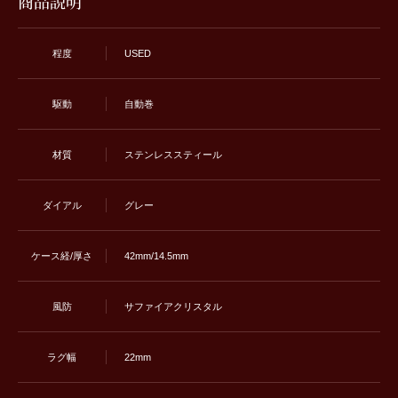
商品説明
程度
USED
駆動
自動巻
材質
ステンレススティール
ダイアル
グレー
ケース経/厚さ
42mm/14.5mm
風防
サファイアクリスタル
ラグ幅
22mm