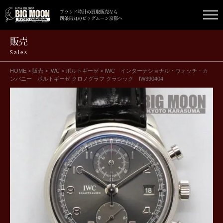
ブランド時計の買取販売なら
四条烏丸のビッグムーン京都へ
販売
Sales
HOME
>
販売
>
IWC
>
ポルトギーゼ
>
IWC インターナショナル・ウォッチ・カ
ンパニー ポルトギーゼ クロノグラフ クラシック IW390404