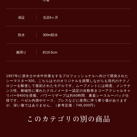
巾着
保証
当店6ヶ月
防水
300m防水
腕周り
約19.5cm
1957年に潜水士や水中作業をするプロフェッショナルへ向けて開発された
シーマスター300。こちらはそのオリジナルを踏襲しながらも現代のテクノ
ロジーを駆使して復刻されたモデルです。ムーブメントには精度、メンテナ
ンス性、耐磁性に優れたクロノメーター認定の自動巻きコーアクシャルキャ
リバー8400を搭載、パワーリザーブは約60時間、裏蓋シースルーバック仕
様です。ベゼル内側やケース、ブレスなどに使用に伴う擦り傷があります
が、深い傷ではありません。（参考定価：748,000円）
このカテゴリの別の商品