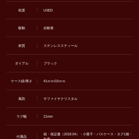
程度
USED
駆動
自動巻
材質
ステンレススティー ル
ダイアル
ブラック
ケース経/厚さ
41ｍｍ/15ｍｍ
風防
サファイヤクリスタル
ラグ幅
21mm
箱・保証書（2018.04）・小冊子・パスケース・タグ1個・
付属品