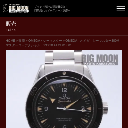
ブランド時計の買取販売なら
四条烏丸のビッグムーン京都へ
販売
Sales
HOME
>
販売
>
OMEGA
>
シーマスター
>
OMEGA オメガ シーマスター300M
マスターコーアクシャル 233.30.41.21.01.001