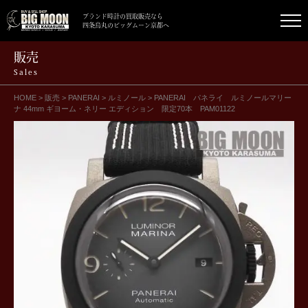
ブランド時計の買取販売なら
四条烏丸のビッグムーン京都へ
販売
Sales
HOME
>
販売
>
PANERAI
>
ルミノール
>
PANERAI パネライ ルミノールマリー
ナ 44mm ギヨーム・ネリー エディション 限定70本 PAM01122