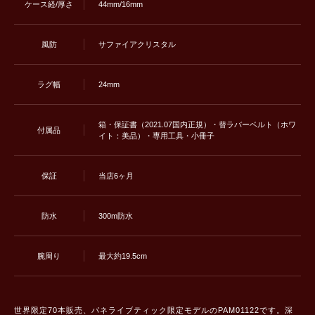
ケース経/厚さ
44mm/16mm
風防
サファイアクリスタル
ラグ幅
24mm
箱・保証書（2021.07国内正規）・替ラバーベルト（ホワ
付属品
イト：美品）・専用工具・小冊子
保証
当店6ヶ月
防水
300m防水
腕周り
最大約19.5cm
世界限定70本販売、パネライブティック限定モデルのPAM01122です。深