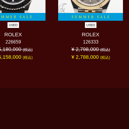
UMMER SALE
SUMMER SALE
USED
USED
ROLEX
ROLEX
226659
126333
5,180,000
¥ 2,798,000
(税込)
(税込)
5,158,000
¥ 2,788,000
(税込)
(税込)