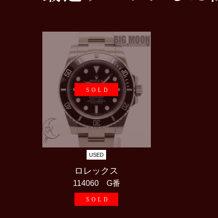
SOLD
USED
ロレックス
114060 G番
SOLD