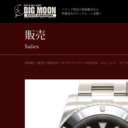
ブランド時計の買取販売なら
四条烏丸のビッグムーン京都へ
販売
Sales
HOME
>
販売
>
ROLEX
>
サブマリーナー
>
ROLEX ロレックス サブマ