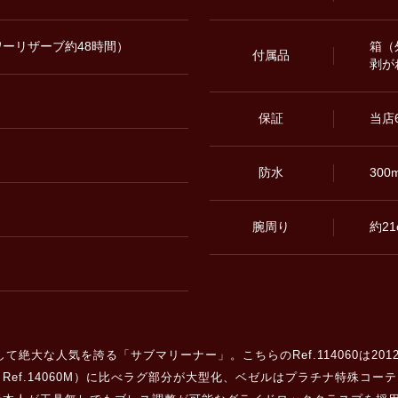
/ パワーリザーブ約48時間）
箱（
付属品
剥が
保証
当店
防水
300
腕周り
約21
て絶大な人気を誇る「サブマリーナー」。こちらのRef.114060は20
ef.14060M）に比べラグ部分が大型化、ベゼルはプラチナ特殊コ