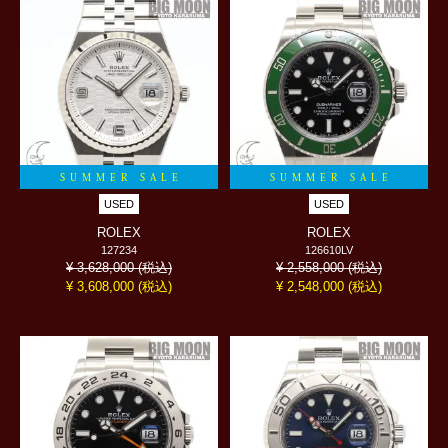
SUMMER SALE
SUMMER SALE
USED
USED
ROLEX
ROLEX
127234
126610LV
(税込)
(税込)
¥ 3,628,000
¥ 2,558,000
(税込)
(税込)
¥ 3,608,000
¥ 2,548,000