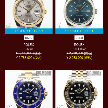
SUMMER SALE
SUMMER SALE
USED
USED
ROLEX
ROLEX
126333
116400GV
(税込)
(税込)
¥ 2,798,000
¥ 2,278,000
(税込)
(税込)
¥ 2,788,000
¥ 2,268,000