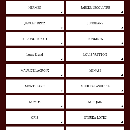
HERMES
JAEGER LECOULTRE
JAQUET DROZ
JUNGHANS
KURONO TOKYO
LONGINES
Louis Erard
LOUIS VUITTON
MAURICE LACROIX
MINASE
MONTBLANC
MUHLE GLASHUTTE
NOMOS
NORQAIN
ORIS
OTSUKA LOTEC