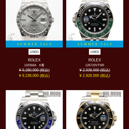
SUMMER SALE
SUMMER SALE
USED
USED
ROLEX
ROLEX
118366A K番
126720VTNR
(税込)
(税込)
¥ 9,280,000
¥ 2,938,000
(税込)
(税込)
¥ 9,238,000
¥ 2,928,000