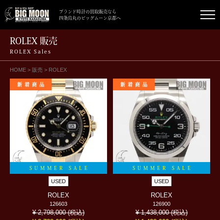
ブランド時計の買取販売なら
四条烏丸のビッグムーン京都へ
ROLEX 販売
ROLEX Sales
HOME
>
販売
>
ROLEX
新着商品
新着商品
SUMMER SALE
SUMMER SALE
USED
USED
ROLEX
ROLEX
126603
126900
(税込)
(税込)
¥ 2,798,000
¥ 1,438,000