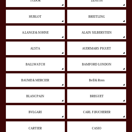
TUDOR
ZENITH
HUBLOT
BREITLING
A.LANGE＆SOHNE
ALAIN SILBERSTEIN
ALSTA
AUDEMARS PIGUET
BALLWATCH
BAMFORD LONDON
BAUME＆MERCIER
Bell＆Ross
BLANCPAIN
BREGUET
BVLGARI
CARL F.BUCHERER
CARTIER
CASIO