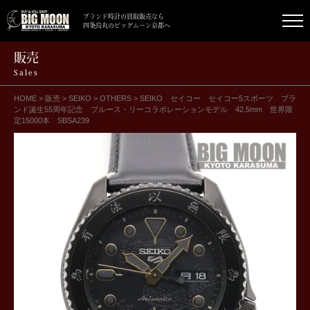
ブランド時計の買取販売なら
四条烏丸のビッグムーン京都へ
販売
Sales
HOME
>
販売
>
SEIKO
>
OTHERS
>
SEIKO セイコー セイコー5スポーツ ブラ
ンド誕生55周年記念 ブルース・リーコラボレーションモデル 42.5mm 世界限
定15000本 SBSA239