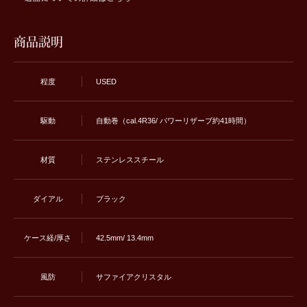
商品説明
程度
USED
駆動
自動巻（cal.4R36/ パワーリザーブ約41時間）
材質
ステンレススチール
ダイアル
ブラック
ケース経/厚さ
42.5mm/ 13.4mm
風防
サファイアクリスタル