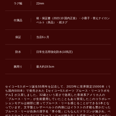
ラグ幅
22mm
箱・保証書（2023.10 国内正規）・小冊子・替えナイロン
付属品
ベルト（美品）・紙タグ
保証
当店6ヶ月
防水
日常生活用強化防水(10気圧)
腕周り
最大約19.5cm
セイコー5スポーツ誕生55周年を記念して、2023年に世界限定15000本（う
ち国内500本）で発売された【セイコー5スポーツ ブルース・リーコラボモ
デル】が入荷しました。32歳という若さで急死した香港系アメリカ人の
「ブルース・リー」が生前愛用していたこともあり実現したこのコラボレー
ションモデルは細部に渡ってブルース・リーを感じることができる1本とな
っています。文字盤とレザーベルトの内側にはイラストの才能も豊かだった
ブルース・リーが自身の漢字名「李小龍」にちなんだドラゴンが施され、ベ
ゼルとケースバックにはブルース・リーが編み出した武術ジークンドーのシ