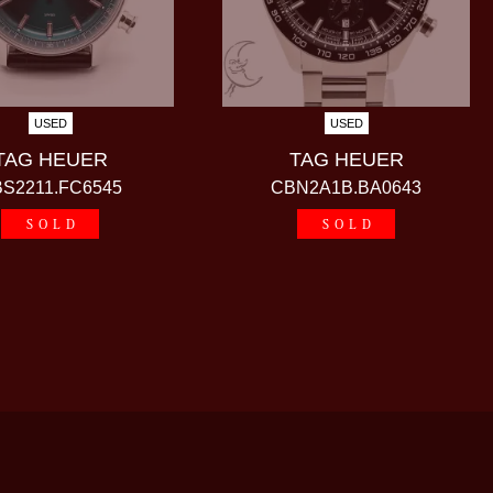
USED
USED
TAG HEUER
TAG HEUER
S2211.FC6545
CBN2A1B.BA0643
SOLD
SOLD