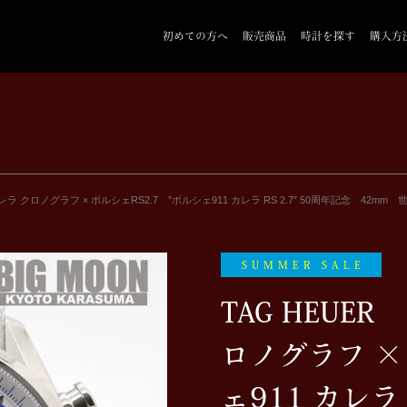
初めての方へ
販売商品
時計を探す
購入方
 クロノグラフ × ポルシェRS2.7 ”ポルシェ911 カレラ RS 2.7″ 50周年記念 42mm 世界
SUMMER SALE
TAG HEUE
ロノグラフ × 
ェ911 カレラ