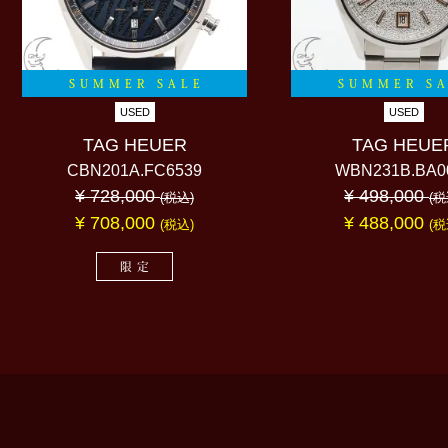
SUMMER SALE
SUMMER S
USED
USED
TAG HEUER
TAG HEUE
CBN201A.FC6539
WBN231B.BA0
¥ 728,000
¥ 498,000
(税込)
(税
¥ 708,000
¥ 488,000
(税込)
(税
限定