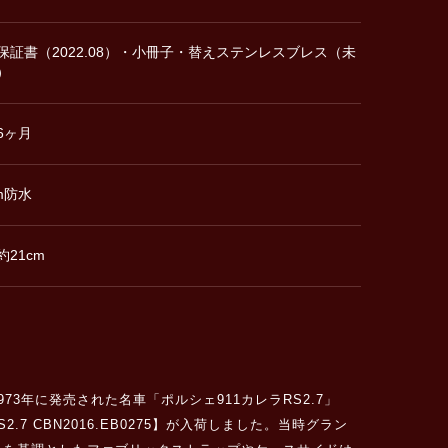
保証書（2022.08）・小冊子・替えステンレスブレス（未
）
6ヶ月
m防水
約21cm
年に発売された名車「ポルシェ911カレラRS2.7」
 CBN2016.EB0275】が入荷しました。当時グラン