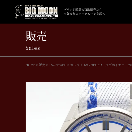
ブランド時計の買取販売なら
四条烏丸のビッグムーン京都へ
販売
Sales
HOME
>
販売
>
TAGHEUER
>
カレラ
>
TAG HEUER タグホイヤー カレラ