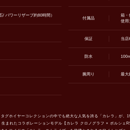
33石/ パワーリザーブ約80時間）
箱・
付属品
使用
保証
当店
防水
100
腕周り
最大
グホイヤーコレクションの中でも絶大な人気を誇る「カレラ」が、1973
れたコラボレーションモデル【カレラ クロノグラフ × ポルシェRS2.7