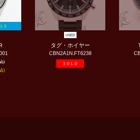
ALE
USED
R
タグ・ホイヤー
001
CBN2A1N.FT6238
CB
込)
SOLD
込)