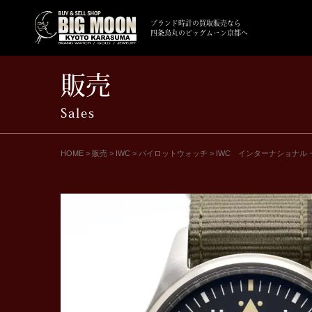
ブランド時計の買取販売なら
四条烏丸のビッグムーン京都へ
販売
Sales
HOME
>
販売
>
IWC
>
パイロットウォッチ
>
IWC インターナショナル