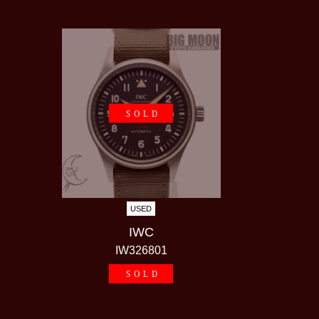
SOLD
USED
IWC
IW326801
SOLD