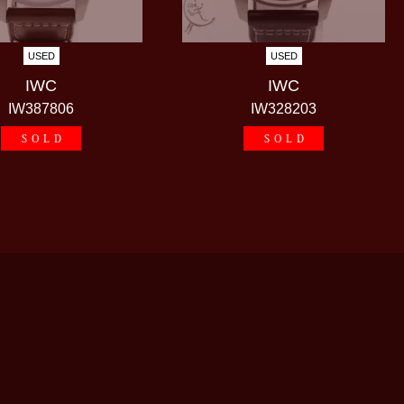
USED
USED
IWC
IWC
IW387806
IW328203
SOLD
SOLD