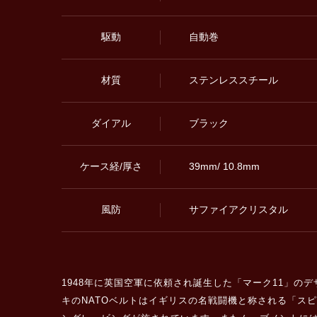
駆動
自動巻
材質
ステンレススチール
ダイアル
ブラック
ケース経/厚さ
39mm/ 10.8mm
風防
サファイアクリスタル
1948年に英国空軍に依頼され誕生した「マーク11」
キのNATOベルトはイギリスの名戦闘機と称される「ス