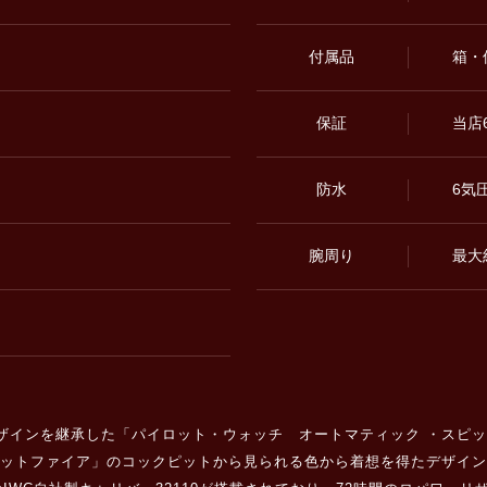
付属品
箱・
保証
当店
防水
6気
腕周り
最大約
のデザインを継承した「パイロット・ウォッチ オートマティック ・スピ
ピットファイア」のコックピットから見られる色から着想を得たデザイ