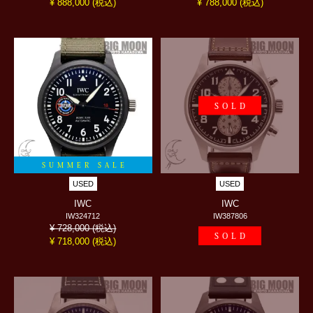
(税込)
(税込)
¥ 888,000
¥ 788,000
SOLD
SUMMER SALE
USED
USED
IWC
IWC
IW324712
IW387806
(税込)
¥ 728,000
SOLD
(税込)
¥ 718,000