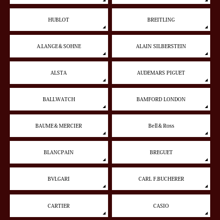
HUBLOT
BREITLING
A.LANGE＆SOHNE
ALAIN SILBERSTEIN
ALSTA
AUDEMARS PIGUET
BALLWATCH
BAMFORD LONDON
BAUME＆MERCIER
Bell＆Ross
BLANCPAIN
BREGUET
BVLGARI
CARL F.BUCHERER
CARTIER
CASIO