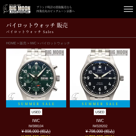
ブランド時計の買取販売なら
四条烏丸のビッグムーン京都へ
パイロットウォッチ 販売
パイロットウォッチ Sales
HOME
>
販売
>
IWC
>
パイロットウォッチ
SUMMER SALE
SUMMER SALE
USED
USED
IWC
IWC
IW388104
IW328202
(税込)
(税込)
¥ 898,000
¥ 798,000