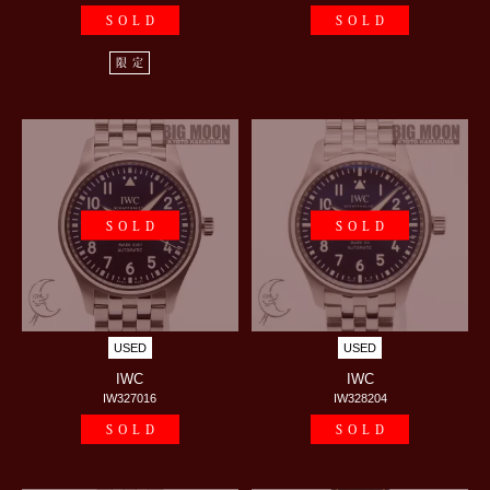
SOLD
SOLD
限定
SOLD
SOLD
USED
USED
IWC
IWC
IW327016
IW328204
SOLD
SOLD