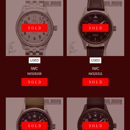
SOLD
SOLD
USED
USED
IWC
IWC
IW328208
IW325311
SOLD
SOLD
SOLD
SOLD