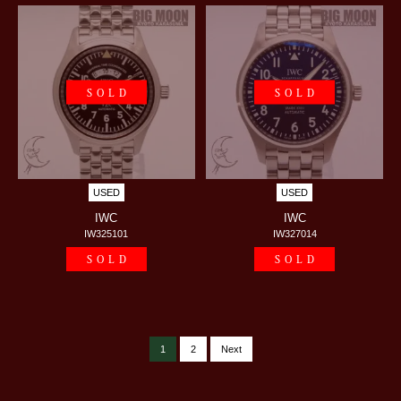
SOLD
SOLD
USED
USED
IWC
IWC
IW325101
IW327014
SOLD
SOLD
1
2
Next