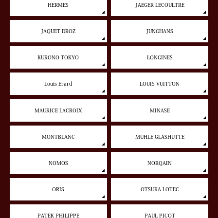
HERMES
JAEGER LECOULTRE
JAQUET DROZ
JUNGHANS
KURONO TOKYO
LONGINES
Louis Erard
LOUIS VUITTON
MAURICE LACROIX
MINASE
MONTBLANC
MUHLE GLASHUTTE
NOMOS
NORQAIN
ORIS
OTSUKA LOTEC
PATEK PHILIPPE
PAUL PICOT