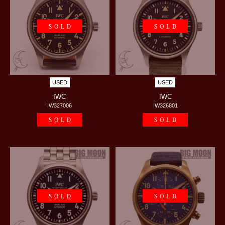
SOLD
SOLD
USED
USED
IWC
IWC
IW327006
IW326801
SOLD
SOLD
SOLD
SOLD