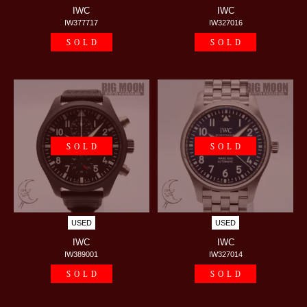
IWC
IWC
IW377717
IW327016
SOLD
SOLD
SOLD
SOLD
USED
USED
IWC
IWC
IW389001
IW327014
SOLD
SOLD