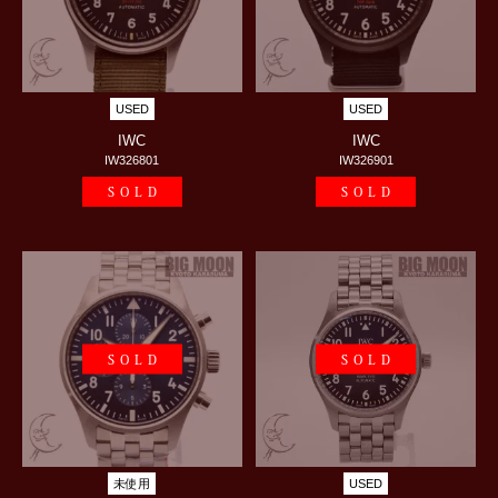
USED
USED
IWC
IWC
IW326801
IW326901
SOLD
SOLD
SOLD
SOLD
未使用
USED