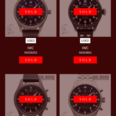
SOLD
SOLD
USED
USED
IWC
IWC
IW328203
IW329801
SOLD
SOLD
SOLD
SOLD