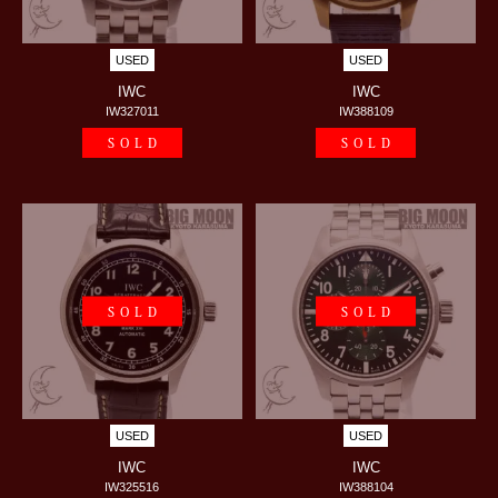
USED
USED
IWC
IWC
IW327011
IW388109
SOLD
SOLD
SOLD
SOLD
USED
USED
IWC
IWC
IW325516
IW388104