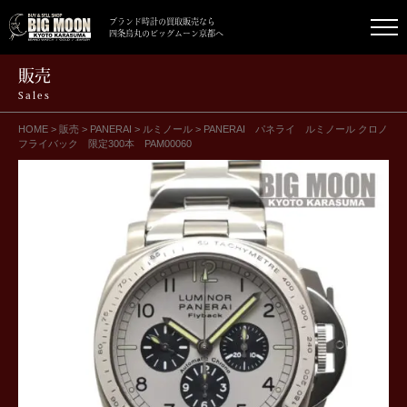
ブランド時計の買取販売なら
四条烏丸のビッグムーン京都へ
販売
Sales
HOME
>
販売
>
PANERAI
>
ルミノール
>
PANERAI パネライ ルミノール クロノ
フライバック 限定300本 PAM00060