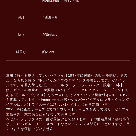
限定証明書・小冊子×2冊
保証
当店6ヶ月
防水
200m防水
腕周り
約20cm
軍用に時計を納入していたパネライは1997年に民間への販売を開始。その
ような背景を持つパネライがかつてのデザインを再現したモデルがルミノー
ルです。今回入荷した【ルミノール クロノ フライバック 限定300本】
は、ゼニスの毎時36,000振動 のハイビート・クロノグラフムーブメントで
ある 【エル・プリメロ】をベースにしたフライバック機能付きのCal.OPVI
を搭載しています。40mmのサイズ感やシルバーダイアルにブラックインダ
イアルは、パネライの中では珍しい1本です。（参考定価 -円）
2023.05に正規サービスにてコンプリートサービスを受けており、ゼンマイ
交換や針一式交換なども行なっております。
ベゼルインデックスの一部が墨抜けしております。その他着用伴う擦れ小傷
が、主にベゼル・リューズガードなどのステンレス部分にございますが、目
立つような傷はございません。