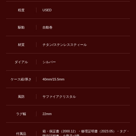
程度
USED
駆動
自動巻
材質
チタン/ステンレススティール
ダイアル
シルバー
ケース経/厚さ
40mm/15.5mm
風防
サファイアクリスタル
ラグ幅
22mm
箱・保証書（2000.12）・修理証明書（2023.05）・タグ・
付属品