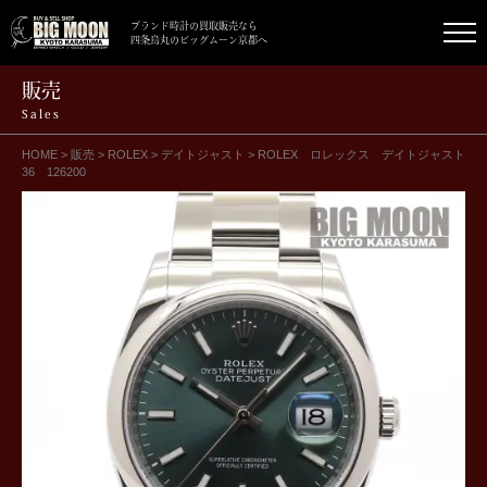
ブランド時計の買取販売なら
四条烏丸のビッグムーン京都へ
販売
Sales
HOME
>
販売
>
ROLEX
>
デイトジャスト
>
ROLEX ロレックス デイトジャスト
36 126200