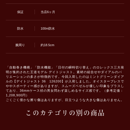
保証
当店6ヶ月
防水
100m防水
腕周り
約18.5cm
「自動巻き機構」「防水機能」「日付の瞬時切り替え」のロレックス三大発
明が集約された王道モデル デイトジャスト。素材の組合せやダイアルのバ
リエーションの多さが特徴的です。今回入荷したのはミントグリーンダイア
ルの【デイトジャスト 36 126200】が入荷しました。オイスターブレスで
ややスポーティー感がありますが、スムーズベゼルが優しい印象をプラスし
ており、36mmケース径の男女問わず楽しめるサイズ感です。（参考定価：
1,208,900円）
ごくごく僅かな擦り傷はありますが、目立つような大きな傷はありません。
このカテゴリの別の商品