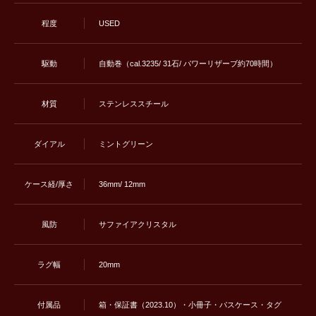
程度
USED
駆動
自動巻（cal.3235/ 31石/ パワーリザーブ約70時間）
材質
ステンレススチール
ダイアル
ミントグリーン
ケース経/厚さ
36mm/ 12mm
風防
サファイアクリスタル
ラグ幅
20mm
付属品
箱・保証書（2023.10）・小冊子・パスケース・タグ