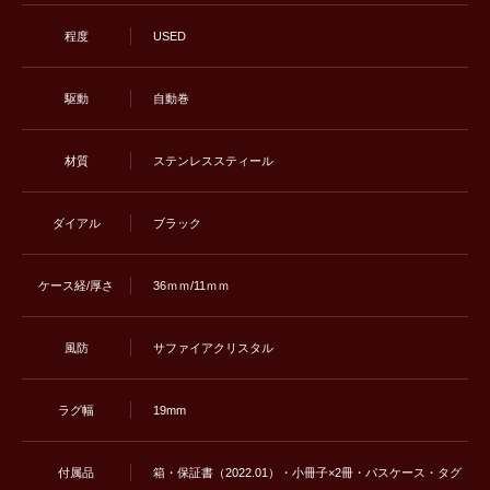
程度
USED
駆動
自動巻
材質
ステンレススティール
ダイアル
ブラック
ケース経/厚さ
36ｍｍ/11ｍｍ
風防
サファイアクリスタル
ラグ幅
19mm
付属品
箱・保証書（2022.01）・小冊子×2冊・パスケース・タグ