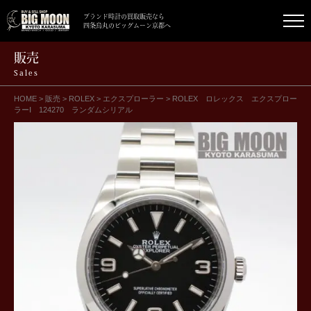
ブランド時計の買取販売なら
四条烏丸のビッグムーン京都へ
販売
Sales
HOME
>
販売
>
ROLEX
>
エクスプローラー
>
ROLEX ロレックス エクスプロー
ラーⅠ 124270 ランダムシリアル