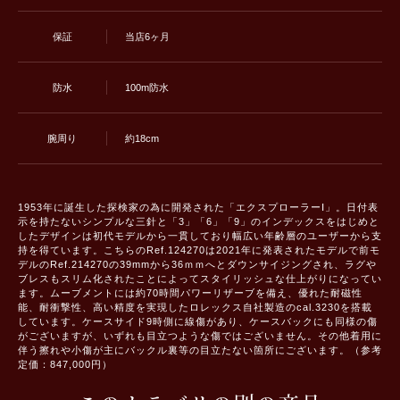
保証
当店6ヶ月
防水
100m防水
腕周り
約18cm
1953年に誕生した探検家の為に開発された「エクスプローラーⅠ」。日付表
示を持たないシンプルな三針と「3」「6」「9」のインデックスをはじめと
したデザインは初代モデルから一貫しており幅広い年齢層のユーザーから支
持を得ています。こちらのRef.124270は2021年に発表されたモデルで前モ
デルのRef.214270の39mmから36ｍｍへとダウンサイジングされ、ラグや
ブレスもスリム化されたことによってスタイリッシュな仕上がりになってい
ます。ムーブメントには約70時間パワーリザーブを備え、優れた耐磁性
能、耐衝撃性、高い精度を実現したロレックス自社製造のcal.3230を搭載
しています。ケースサイド9時側に線傷があり、ケースバックにも同様の傷
がございますが、いずれも目立つような傷ではございません。その他着用に
伴う擦れや小傷が主にバックル裏等の目立たない箇所にございます。（参考
定価：847,000円）