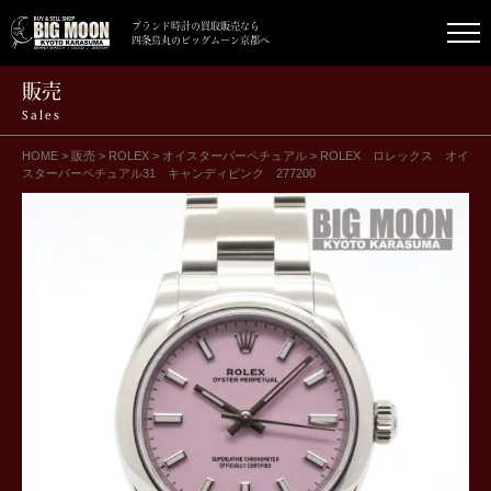
ブランド時計の買取販売なら
四条烏丸のビッグムーン京都へ
販売
Sales
HOME
>
販売
>
ROLEX
>
オイスターパーペチュアル
>
ROLEX ロレックス オイ
スターパーペチュアル31 キャンディピンク 277200