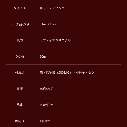
ダイアル
キャンディピンク
ケース経/厚さ
31mm/ 11mm
風防
サファイアクリスタル
ラグ幅
16mm
付属品
箱・保証書（2026.01）・小冊子・タグ
保証
当店6ヶ月
防水
100m防水
腕周り
約17cm