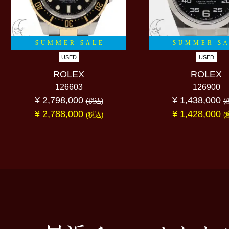
SUMMER SALE
SUMMER S
USED
USED
ROLEX
ROLEX
126603
126900
¥ 2,798,000
¥ 1,438,000
(税込)
(
¥ 2,788,000
¥ 1,428,000
(税込)
(