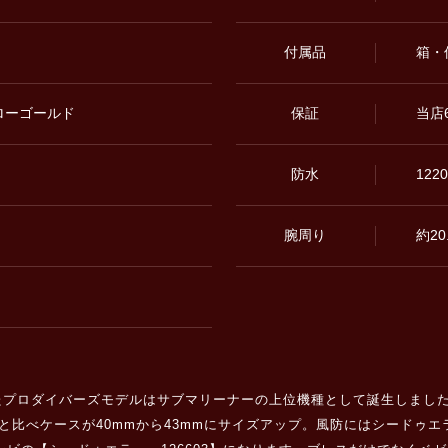
付属品
箱・
ローゴールド
保証
当店
防水
122
腕周り
約20
ロダイバーズモデルはサブマリーナーの上位機種として誕生しました。こち
600）と比べケースが40mmから43mmにサイズアップ。風防にはシー