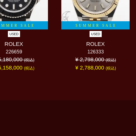
UMMER SALE
SUMMER SALE
USED
USED
ROLEX
ROLEX
226659
126333
5,180,000
¥ 2,798,000
(税込)
(税込)
5,158,000
¥ 2,788,000
(税込)
(税込)