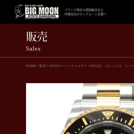
ブランド時計の買取販売なら
四条烏丸のビッグムーン京都へ
販売
Sales
HOME
>
販売
>
ROLEX
>
シードゥエラー
>
ROLEX ロレックス シー