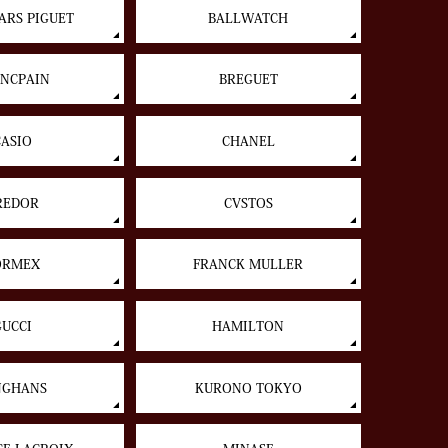
RS PIGUET
BALLWATCH
NCPAIN
BREGUET
CASIO
CHANEL
REDOR
CVSTOS
ORMEX
FRANCK MULLER
GUCCI
HAMILTON
NGHANS
KURONO TOKYO