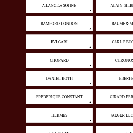
A.LANGE＆SOHNE
ALAIN SILB
BAMFORD LONDON
BAUME＆M
BVLGARI
CARL F.BU
CHOPARD
CHRONO
DANIEL ROTH
EBERH
FREDERIQUE CONSTANT
GIRARD PE
HERMES
JAEGER LE