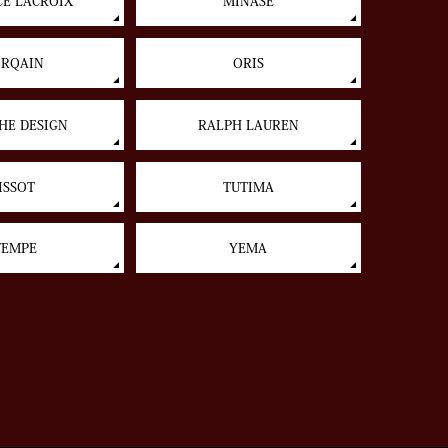
E LACROIX
MINASE
RQAIN
ORIS
HE DESIGN
RALPH LAUREN
ISSOT
TUTIMA
EMPE
YEMA