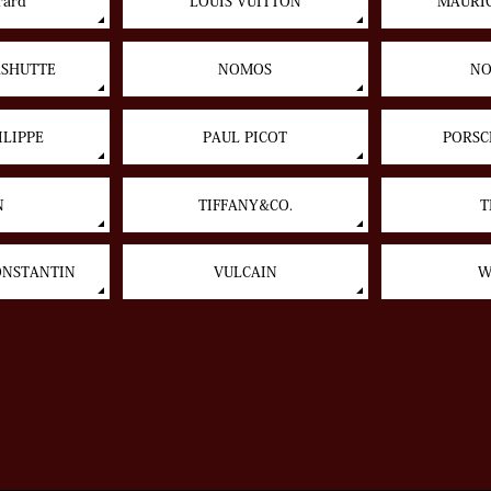
rard
LOUIS VUITTON
MAURIC
ASHUTTE
NOMOS
NO
ILIPPE
PAUL PICOT
PORSC
N
TIFFANY&CO.
T
ONSTANTIN
VULCAIN
W