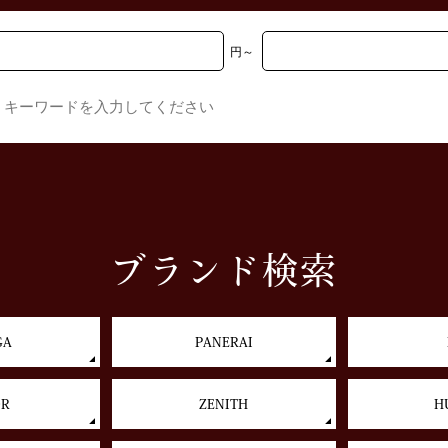
円
～
ブランド検索
GA
PANERAI
OR
ZENITH
H