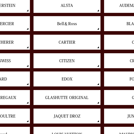
ERSTEIN
ALSTA
AUDEMA
ERCIER
Bell＆Ross
BLA
CHERER
CARTIER
SWISS
CITIZEN
C
ARD
EDOX
F
RREGAUX
GLASHUTTE ORIGINAL
COULTRE
JAQUET DROZ
JU