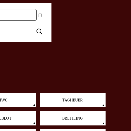
円
IWC
TAGHEUER
UBLOT
BREITLING