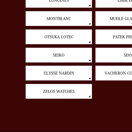
LONGINES
Louis E
MONTBLANC
MUHLE GL
OTSUKA LOTEC
PATEK PH
SEIKO
SIN
ULYSSE NARDIN
VACHERON C
ZELOS WATCHES