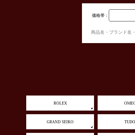
価格帯：
ROLEX
OME
GRAND SEIKO
TUD