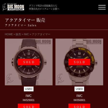
ブランド時計の買取販売なら
四条烏丸のビッグムーン京都へ
アクアタイマー 販売
アクアタイマー Sales
HOME
>
販売
>
IWC
>
アクアタイマー
SOLD
SOLD
USED
USED
IWC
IWC
IW329001
IW356801
SOLD
SOLD