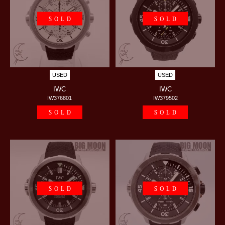
SOLD
SOLD
USED
USED
IWC
IWC
IW376801
IW379502
SOLD
SOLD
SOLD
SOLD