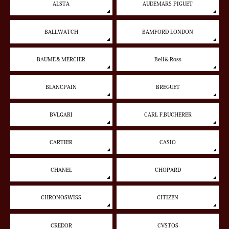
ALSTA
AUDEMARS PIGUET
BALLWATCH
BAMFORD LONDON
BAUME＆MERCIER
Bell＆Ross
BLANCPAIN
BREGUET
BVLGARI
CARL F.BUCHERER
CARTIER
CASIO
CHANEL
CHOPARD
CHRONOSWISS
CITIZEN
CREDOR
CVSTOS