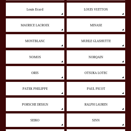
Louis Erard
LOUIS VUITTON
MAURICE LACROIX
MINASE
MONTBLANC
MUHLE GLASHUTTE
NOMOS
NORQAIN
ORIS
OTSUKA LOTEC
PATEK PHILIPPE
PAUL PICOT
PORSCHE DESIGN
RALPH LAUREN
SEIKO
SINN