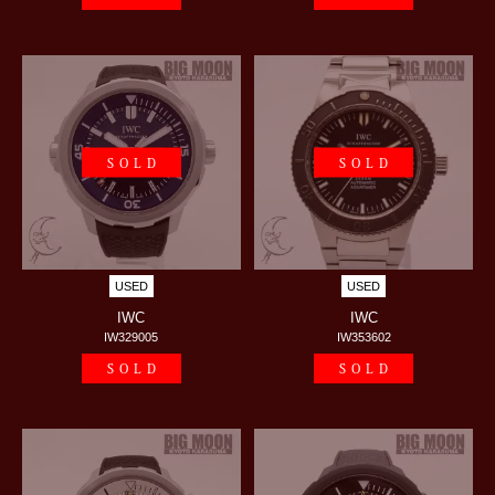
SOLD
SOLD
USED
USED
IWC
IWC
IW329005
IW353602
SOLD
SOLD