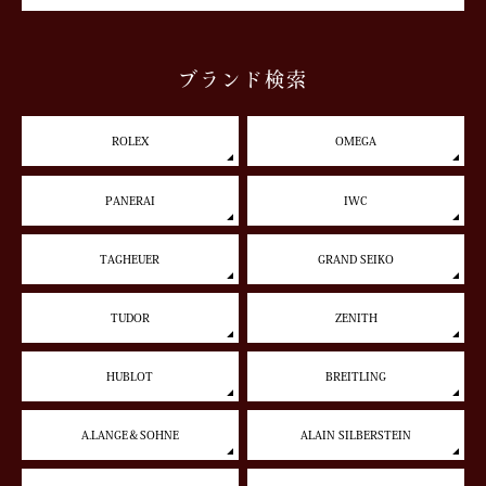
ブランド検索
ROLEX
OMEGA
PANERAI
IWC
TAGHEUER
GRAND SEIKO
TUDOR
ZENITH
HUBLOT
BREITLING
A.LANGE＆SOHNE
ALAIN SILBERSTEIN