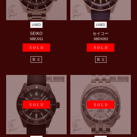
USED
USED
SEIKO
セイコー
SBEJ011
SBDX053
SOLD
SOLD
限定
限定
SOLD
SOLD