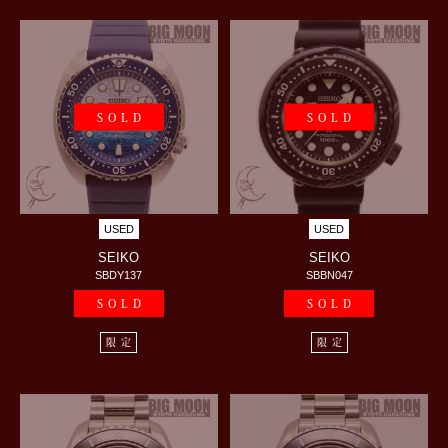
SOLD
SOLD
USED
USED
SEIKO
SEIKO
SBDY137
SBBN047
SOLD
SOLD
限定
限定