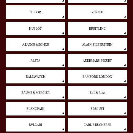
TUDOR
ZENITH
HUBLOT
BREITLING
A.LANGE＆SOHNE
ALAIN SILBERSTEIN
ALSTA
AUDEMARS PIGUET
BALLWATCH
BAMFORD LONDON
BAUME＆MERCIER
Bell＆Ross
BLANCPAIN
BREGUET
BVLGARI
CARL F.BUCHERER