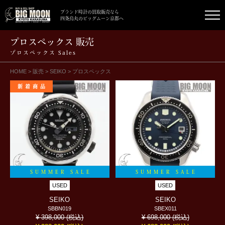
ブランド時計の買取販売なら
四条烏丸のビッグムーン京都へ
プロスペックス 販売
プロスペックス Sales
HOME
>
販売
>
SEIKO
>
プロスペックス
新着商品
SUMMER SALE
SUMMER SALE
USED
USED
SEIKO
SEIKO
SBBN019
SBEX011
(税込)
(税込)
¥ 398,000
¥ 698,000