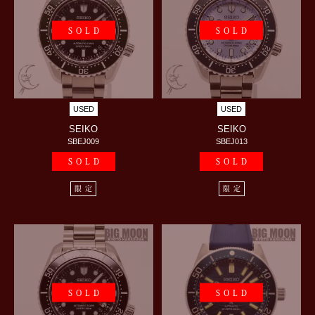
SOLD
SOLD
USED
USED
SEIKO
SEIKO
SBEJ009
SBEJ013
SOLD
SOLD
限定
限定
SOLD
SOLD