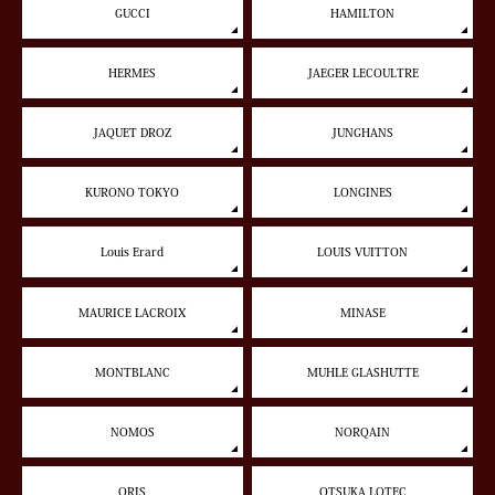
GUCCI
HAMILTON
HERMES
JAEGER LECOULTRE
JAQUET DROZ
JUNGHANS
KURONO TOKYO
LONGINES
Louis Erard
LOUIS VUITTON
MAURICE LACROIX
MINASE
MONTBLANC
MUHLE GLASHUTTE
NOMOS
NORQAIN
ORIS
OTSUKA LOTEC