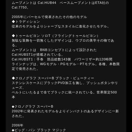
ムーブメントは Cal.HUB44 ベースムーブメントはETA社の
Cal.7750。
2005年にバーセルで発表されたその他のモデル
◆トラディション
従来のモデルをよりシャープなスタイルに進化させたモデル。
◆トゥールビヨン ソロT（フライングトゥールビヨン）
無駄な装飾を一切無くしたデザインは、ウブロの美学その物であ
る。
ムーブメントは BNBコンセプトによって設計された
Cal.HUBST1が搭載されている。
Cal.HUBST1：手巻 部品総数143個 パワーリザー約120時間
ラインナップは、WGモデル・PGモデル・PTモデル。各種、本数限
定で発売された。
◆クロノグラフ スーパーB ブラック・ビューティー
ステンレスケースにブラックPVD加工を施し、プッシュボタンやリ
ューズ、
ベルトにいたるまで全てブラックに統一されている。世界限定500
本
◆クロノグラフ スーバーB
2002年に発表されたモデルをよりインパクトのあるデザインに一新
された。
2006年
◆ビッグ・バン ブラック マジック