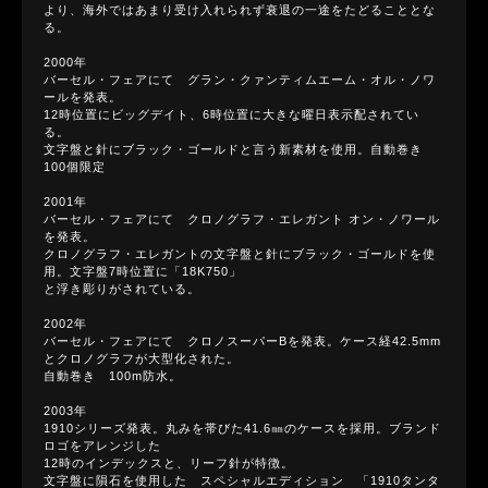
より、海外ではあまり受け入れられず衰退の一途をたどることとな
る。
2000年
バーセル・フェアにて グラン・クァンティムエーム・オル・ノワ
ールを発表。
12時位置にビッグデイト、6時位置に大きな曜日表示配されてい
る。
文字盤と針にブラック・ゴールドと言う新素材を使用。自動巻き
100個限定
2001年
バーセル・フェアにて クロノグラフ・エレガント オン・ノワール
を発表。
クロノグラフ・エレガントの文字盤と針にブラック・ゴールドを使
用。文字盤7時位置に「18K750」
と浮き彫りがされている。
2002年
バーセル・フェアにて クロノスーパーBを発表。ケース経42.5mm
とクロノグラフが大型化された。
自動巻き 100m防水。
2003年
1910シリーズ発表。丸みを帯びた41.6㎜のケースを採用。ブランド
ロゴをアレンジした
12時のインデックスと、リーフ針が特徴。
文字盤に隕石を使用した スペシャルエディション 「1910タンタ