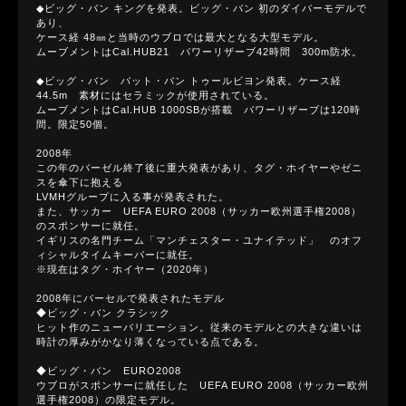
◆ビッグ・バン キングを発表。ビッグ・バン 初のダイバーモデルで
あり、
ケース経 48㎜と当時のウブロでは最大となる大型モデル。
ムーブメントはCal.HUB21 パワーリザーブ42時間 300m防水。
◆ビッグ・バン バット・バン トゥールビヨン発表。ケース経
44.5m 素材にはセラミックが使用されている。
ムーブメントはCal.HUB 1000SBが搭載 パワーリザーブは120時
間。限定50個。
2008年
この年のバーゼル終了後に重大発表があり、タグ・ホイヤーやゼニ
スを傘下に抱える
LVMHグループに入る事が発表された。
また、サッカー UEFA EURO 2008（サッカー欧州選手権2008）
のスポンサーに就任。
イギリスの名門チーム「マンチェスター・ユナイテッド」 のオフ
ィシャルタイムキーパーに就任。
※現在はタグ・ホイヤー（2020年）
2008年にバーセルで発表されたモデル
◆ビッグ・バン クラシック
ヒット作のニューバリエーション。従来のモデルとの大きな違いは
時計の厚みがかなり薄くなっている点である。
◆ビッグ・バン EURO2008
ウブロがスポンサーに就任した UEFA EURO 2008（サッカー欧州
選手権2008）の限定モデル。