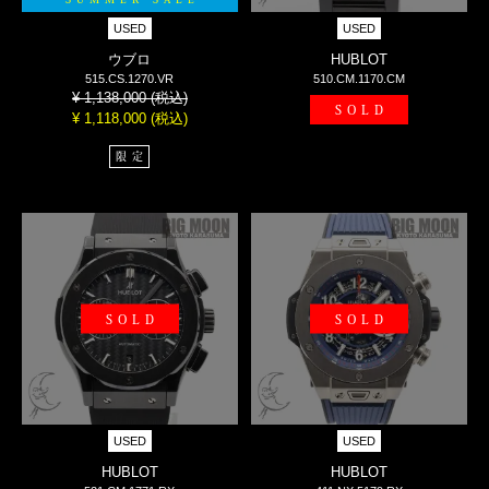
USED
USED
ウブロ
HUBLOT
515.CS.1270.VR
510.CM.1170.CM
(税込)
¥ 1,138,000
SOLD
(税込)
¥ 1,118,000
限定
SOLD
SOLD
USED
USED
HUBLOT
HUBLOT