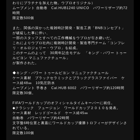
わりにプラチナを加えた物。ウブロオリジナル）
ムーブメント 自動巻 Cal.HUB1240 UNICO パワーリザーブ約72
時間
限定数500個
また、関係の深かった複雑時計開発・製造工房「BNBコンセプト」
が破綻した事に伴い、
一部のスタッフとすべての工作機械をウブロが引き継いだ。
これによりウブロ社内に複雑時計開発・製造専門チーム「コンフレ
リ・オルロジェリー・ウブロ」を結成。
このチームのよって 30周年記念モデル 「キング・パワー トゥー
ルビヨン マニュファクチュール」
が製作された。
◆キング・パワー トゥールビヨン マニュファクチュール
ケース素材 ブラックセラミックとブラックグラスファイバー ケ
ース経48㎜ 10気圧防水
ムーブメント 手巻き Cal.HUB 6002 パワーリザーブ約120時間
限定数30個。
FIFAワールドカップのオフィシャルタイムキーパーに就任。
◆クラシック フュージョン ワールドカップ２０１０を発表。
ケース素材 レッドゴールド ケース経45㎜
自動巻 パワーリザーブ約42時間
文字盤6時位置と裏蓋にワールドカップ優勝トロフィーがデザインさ
れている。
限定数100個