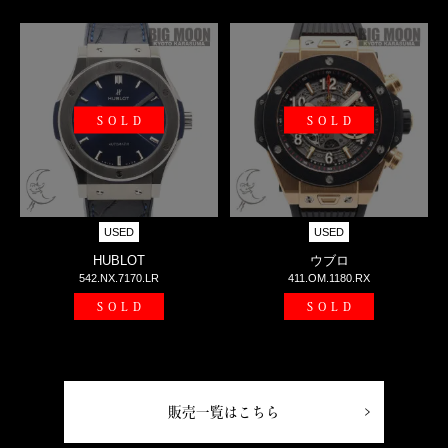
SOLD
SOLD
USED
USED
HUBLOT
ウブロ
542.NX.7170.LR
411.OM.1180.RX
SOLD
SOLD
販売一覧はこちら