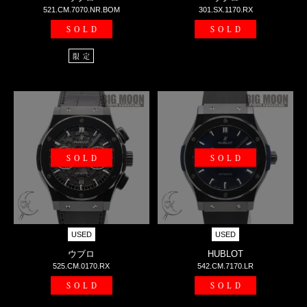
521.CM.7070.NR.BOM
301.SX.1170.RX
SOLD
SOLD
限定
SOLD
SOLD
USED
USED
ウブロ
HUBLOT
525.CM.0170.RX
542.CM.7170.LR
SOLD
SOLD