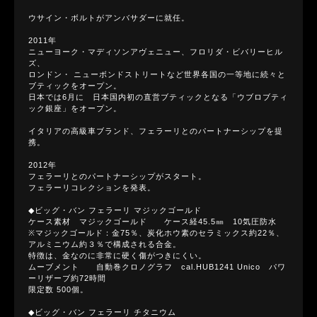
ウサイン・ボルトがアンバサダーに就任。
2011年
ニューヨーク・マディソンアヴェニュー、フロリダ・ビバリーヒル
ズ、
ロンドン・ ニューボンドストリートなど世界各国の一等地に続々と
ブティックをオープン。
日本では6月に 日本国内初の直営ブティックとなる「ウブロブティ
ック銀座」をオープン。
イタリアの高級車ブランド、フェラーリとのパートナーシップを提
携。
2012年
フェラーリとのパートナーシップがスタート。
フェラーリコレクションを発表。
◆ビッグ・バン フェラーリ マジックゴールド
ケース素材 マジックゴールド ケース経45.5㎜ 10気圧防水
※マジックゴールド：金75％、炭化ホウ素のセラミックス約22％、
アルミニウム約３％で構成される合金。
特徴は、金なのに非常に硬く傷がつきにくい。
ムーブメント 自動巻クロノグラフ cal.HUB1241 Unico パワ
ーリザーブ約72時間
限定数 500個。
◆ビッグ・バン フェラーリ チタニウム