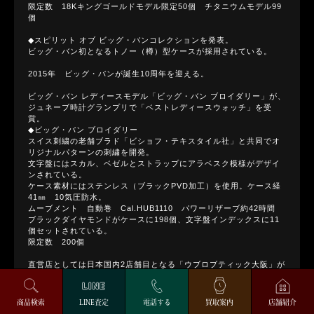
限定数 18Kキングゴールドモデル限定50個 チタニウムモデル99
個
◆スピリット オブ ビッグ・バンコレクションを発表。
ビッグ・バン初となるトノー（樽）型ケースが採用されている。
2015年 ビッグ・バンが誕生10周年を迎える。
ビッグ・バン レディースモデル「ビッグ・バン ブロイダリー」が、
ジュネーブ時計グランプリで「ベストレディースウォッチ」を受
賞。
◆ビッグ・バン ブロイダリー
スイス刺繍の老舗ブラド「ビショフ・テキスタイル社」と共同でオ
リジナルパターンの刺繍を開発。
文字盤にはスカル、ベゼルとストラップにアラベスク模様がデザイ
ンされている。
ケース素材にはステンレス（ブラックPVD加工）を使用。ケース経
41㎜ 10気圧防水。
ムーブメント 自動巻 Cal.HUB1110 パワーリザーブ約42時間
ブラックダイヤモンドがケースに198個、文字盤インデックスに11
個セットされている。
限定数 200個
直営店としては日本国内2店舗目となる「ウブロブティック大阪」が
オープン。
ニューヨーク・ヤンキースの田中将大投手が日本人で初めてウブロ
のアンバサダーに就任。
商品検索
LINE査定
電話する
買取案内
店舗紹介