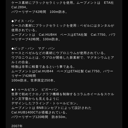
ケース素材にブラックセラミックを使用。ムーブメントは ETA社
Cal.2894。
パワーリザーブ42時間 100m防水。
◆アイス・バン
ケースの素材にブラックセラミックを使用：ベゼルにはタンタルが
使用されている。
ムーブメントは Cal.HUB44 ベースはETA社製 Cal.7750。パワ
ーリザーブ42時間、100m防水。
◆ビッグ・バン マグ・バン
ケースとベゼルなどの素材にウブロニウムが使用されている。
ウブロニウムとは、ウブロが開発した新素材で、マグネシウムとア
ルミの合金。
特徴は非常に軽量であるという事である。
ムーブメントはCal.HUB44 ベーズはETA社製 Cal.7750。パワー
リザーブ42時間
100m防水。世界限定250本。
◆トゥールビヨン ビガーバン
世界で初めてクロノグラフ機構を制御するコラムホイールをスケル
トン文字盤からも見えるように
デザインしたフライング・トゥールビヨン。
ムーブメントは BNBコンセプトによって設計された
Cal.HUB1400CTが搭載されている。
パワーリザーブ120時間 防水50m。
2007年