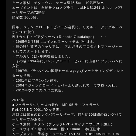
ケース素材 チタニウム ケース経45.5㎜ 10気圧防水
ムーブメントは 自動巻クロノグラフ cal.HUB1241 Unico パワ
ーリザーブ約72時間
限定数 1000個。
同年、ジャン クロード・ビバーが会長に、リカルド・グアダルーペ
がCEOに就任
※リカルド・グアダルーペ（Ricardo Guadalupe）・・・
・1965年3月5日にスイスのヌーシャテルで生まれ
・彼の時計業界のキャリアは、 ブルガリのプロダクトマネージャー
としてスタートします。
・ブルガリには7年間在籍しました。
・その後 1994年にジャン クロード・ビバーに出会い ブランパンに
入社。
・1997年 ブランパンの国際セールスおよびマーケティングディレク
ターを担当。
・2001年にブランパン退社。
・2004年ジャンクロード・ビバーより誘われて ウブロへ入社。
・2012年ウブロのCEOに就任。
2013年
◆フェラーリシリーズの新作 MP-05 ラ・フェラーリ
Ref.905.ND.0001.RXを発表。
注目点は驚異のロングパワーリザーブ。何と約50日間のロングパワ
ーリザーブがある。
ケース素材 チタン（ブラックPVD＋マイクロブラスト加工）
ケースサイズ：縦57.15mm、幅51.10mm 3気圧防水
ムーブメント 手巻きトゥールビヨンCal. HUB9005.H1.6､108