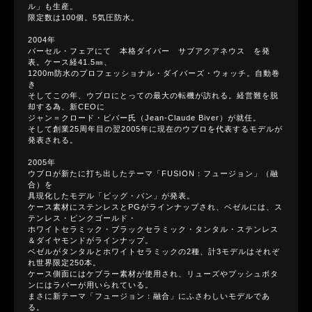
ル」も生産。
限定数は100個。5気圧防水。
2004年
バーセル・フェアにて 本格ダイバー サブアクアネウス を発
表。ケース経41.5㎜、
1200m防水のプロフェッショナル・ダイバーズ・ウォッチ。自動巻
き
そしてこの年、ウブロにとっての最大の転機が訪れる。経営難を脱
却する為、新CEOに
ジャン＝クロード・ビバー氏（Jean-Claude Biver）が就任。
そして創業25周年目の翌2005年に現在のウブロを代表するモデルが
発表される。
2005年
ウブロが新たに打ち出したテーマ「FUSION：フュージョン」（融
合）を
具現化したモデル「ビッグ・バン」が発表。
ケース素材にステンレスとPGがラインナップされ、ベゼルには、ス
テンレス・ピンクゴールド・
ホワイトセラミック・ブラックセラミック・タンタル・ステンレス
＆ダイヤモンドがラインナップ。
ベゼルがタンタルとホワイトセラミックの2種、計3モデルはそれぞ
れ世界限定250本。
ケース側面にはケブラー素材が使用され、リューズやプッシュボタ
ンにはラバーが用いられている。
まさに新テーマ「フュージョン：融合」にふさわしいモデルであ
る。