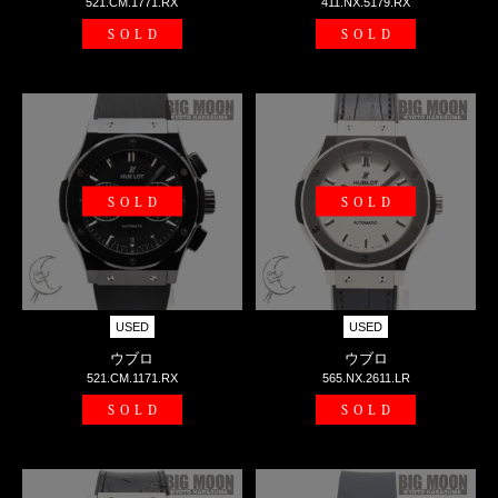
521.CM.1771.RX
411.NX.5179.RX
SOLD
SOLD
SOLD
SOLD
USED
USED
ウブロ
ウブロ
521.CM.1171.RX
565.NX.2611.LR
SOLD
SOLD