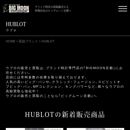
ブランド時計の買取販売なら
四条烏丸のビッグムーン京都へ
HUBLOT
ウブロ
HOME
取扱ブランド
HUBLOT
ウブロの販売と買取は､ブランド時計専門店の｢BIGMOON京都｣にお
任せください｡
店頭には常時多数の在庫を取り揃えております。
人気の高いビッグ･バンや､クラシック･フュージョン､スピリットオ
ブビッグ･バン､MPコレクション、キングパワーなど､様々なウブロの
高額買取も強化中！
ウブロの販売と買取のことなら｢ビッグムーン京都｣へ
HUBLOTの新着販売商品