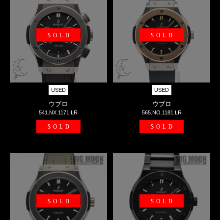
SOLD
SOLD
USED
USED
ウブロ
ウブロ
541.NX.1171.LR
565.NO.1181.LR
SOLD
SOLD
SOLD
SOLD