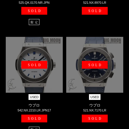
525.QK.0170.NR.JPN
521.NX.8970.LR
SOLD
SOLD
限定
SOLD
SOLD
USED
USED
ウブロ
ウブロ
542.NX.2210.LR.JPN17
521.NX.7170.LR
SOLD
SOLD