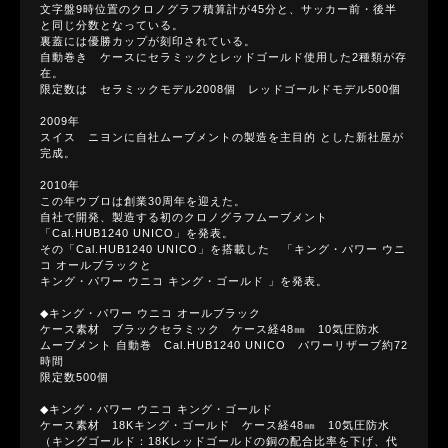
文字盤9時位置のクロノグラフ積算計が45分と、サッカー前・後半
と同じ分数となっている。
裏蓋には優勝カップが刻印されている。
自動巻き ケースにセラミックとレッドゴールド使用した2種類が存
在。
限定数は セラミックモデル2008個 レッドゴールドモデル500個
2009年
スイス ニヨンに自社ムーブメントの製造を主目的 とした新社屋が
完成。
2010年
この年ウブロは創業30周年を迎えた。
自社で開発、製造する初のクロノグラフムーブメント
「Cal.HUB1240 UNICO」を発表。
その「Cal.HUB1240 UNICO」を搭載した 「キング・パワー ウニ
コ オールブラックと
キング・パワー ウニコ キング・ゴールド 」を発表。
◆キング・パワー ウニコ オールブラック
ケース素材 ブラックセラミック ケース経48㎜ 10気圧防水
ムーブメント 自動巻 Cal.HUB1240 UNICO パワーリザーブ約72
時間
限定数500個
◆キング・パワー ウニコ キング・ゴールド
ケース素材 18Kキング・ゴールド ケース経48㎜ 10気圧防水
（キングゴールド：18Kレッドゴールドの銅の配合比率を下げ、代