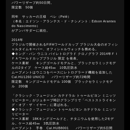
パワーリザーブ約50日間。
限定数 50個
同年 サッカーの王様 ペレ（Pelé）
（本名：エドソン・アランテス・ド・ナシメント：Edson Arantes
do Nascimento）
がアンバサダーに就任。
2014年
ブラジルで開催されるFIFAワールドカップ ブラジル大会のオフィシ
ャルタイムキーパー、オフィシャルウォッチを務める。
◆キング・バン ウニコ バイレトログラド クロノグラフ 2014年ＦＩ
ＦＡワールドカップブラジル 限定 を発表。
ケース素材 キングゴールドモデルと、ブラックセラミックモデ
ルの2タイプ ケース経45㎜ 10気圧防水
ムーブメントはウニコをベースにレトログラード機能を追加した
Cal.HU1260 UNICO パワーリザーブ約72時間
限定数 キングゴールドモデル 100個 ブラックセラミックモデ
ル 200個
「クラシック・フュージョン カテドラル トゥールビヨン ミニッツ
リピーター」がジュネーブ時計グランプリで「ベストストライキン
グ・オブ・ザ・イヤー」に選ばれる。
◆クラシック・フュージョン トゥールビヨン カテドラル ミニッツ
リピーター
ケース素材 18Kキングゴールドと、チタニウムを使用した2モデ
ル。ケース経45㎜ 3気圧防水
ムーブメント 手巻 Cal.HUB8001 パワーリザーブ約5日間