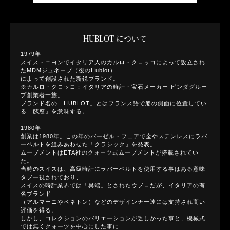
HUBLOT について
1979年
スイス・ニヨンでイタリア人のカルロ・クロッコによって設立され
たMDMジュネーブ（後のHublot）
によって創設された新鋭ブランド。
※カルロ・クロッコ：イタリアの時計・宝石メーカー ビンダグルー
プ創業者一族。
ブランド名の「HUBLOT」とはフランス語で船の側面に位置してい
る「舷窓」を意味する。
1980年
創業は1980年。この年のバーゼル・フェアで金やステンレスにラバ
ーベルトを組みあわせた「クラシック」を発表。
ムーブメントはETA社のクォーツ式ムーブメントが搭載されてい
た。
当時のスイスは、高級時計にラバーベルトを使用する事はある意味
タブー視されており、
スイスの時計業界では「異端」とされたウブロだが、イタリアの有
名ブランド
（アルマーニやベネトン）などのデザインナー達には支持され高い
評価を得る。
しかし、コレクションのバリエーションが乏しかった事と、機械式
では無くクォーツを中心にした事に