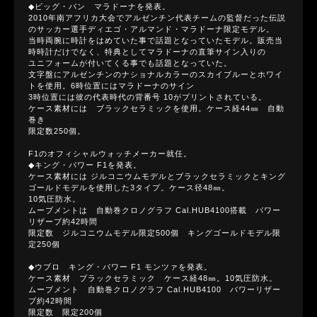
◆ビッグ・バン マラドーナを発表。
2010年南アフリカ大会でアルゼンチン代表チームの監督だった伝説
のサッカー選手ディエゴ・アルマンド・マラドーナ限定モデル。
当時両腕に時計をはめていた事で話題となっていたモデル。販売当
時時計だけでなく、特典としてマラドーナの直筆サイン入りの
ユニフォームが付いてくる事でも話題となっていた。
文字盤にアルゼンチンのナショナルカラーのスカイブルーとホワイ
トを使用。6時位置にはマラドーナのサイン
3時位置には彼の代表時代の背番号 10がプリントされている。
ケース素材には ブラックセラミックを使用。ケース経44㎜ 自動
巻き
限定数250個。
F1のオフィシャルウォッチメーカー就任。
◆キング・パワー F1を発表。
ケース素材には ジルコニウムモデルとブラックセラミックとキング
ゴールドモデルを使用した3タイプ。ケース径48㎜。
10気圧防水。
ムーブメントは 自動巻クロノグラフ Cal.HUB4100搭載 パワー
リザーブ約42時間
限定数 ジルコニウムモデル限定500個 キングゴールドモデル限
定250個
◆ウブロ キング・パワー F1 モンツァを発表。
ケース素材 ブラックセラミック ケース経48㎜。10気圧防水。
ムーブメント 自動巻クロノグラフ Cal.HUB4100 パワーリザー
ブ約42時間
限定数 限定200個