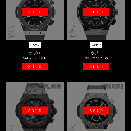
SOLD
SOLD
USED
USED
ウブロ
ウブロ
541.NX.7170.LR
521.CM.1171.RX
SOLD
SOLD
SOLD
SOLD