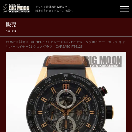
ブランド時計の買取販売なら
四条烏丸のビッグムーン京都へ
販売
Sales
HOME
>
販売
>
TAGHEUER
>
カレラ
>
TAG HEUER タグホイヤー カレラ キャ
リバーホイヤー01 クロノグラフ CAR2A5C.FT6125