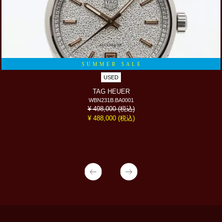
SUMMER SALE
USED
TAG HEUER
WBN231B.BA0001
(税込)
¥ 498,000
(税込)
¥ 488,000