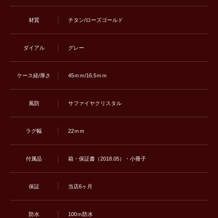
材質
チタン/ローズゴールド
ダイアル
グレー
ケース経/厚さ
45ｍｍ/16.5ｍｍ
風防
サファイヤクリスタル
ラグ幅
22ｍｍ
付属品
箱・保証書（2018.05）・小冊子
保証
当店6ヶ月
防水
100ｍ防水