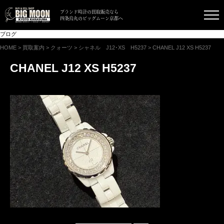
ブランド時計の買取販売なら
四条烏丸のビッグムーン京都へ
ブログ
HOME
>
買取案内
>
クォーツ
>
シャネル J12･XS H5237
>
CHANEL J12 XS H5237
CHANEL J12 XS H5237