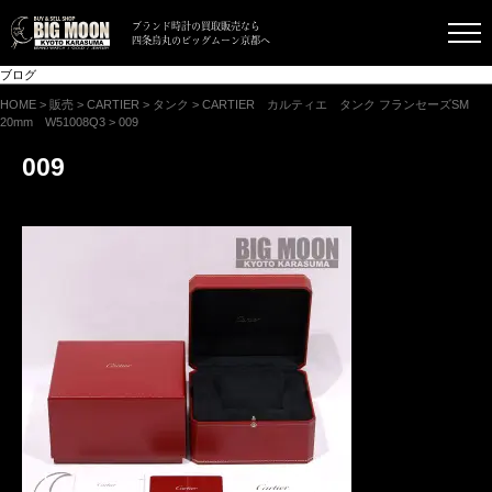
ブランド時計の買取販売なら
四条烏丸のビッグムーン京都へ
ブログ
HOME
>
販売
>
CARTIER
>
タンク
>
CARTIER カルティエ タンク フランセーズSM
20mm W51008Q3
>
009
009