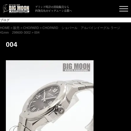
ブランド時計の買取販売なら
四条烏丸のビッグムーン京都へ
ブログ
HOME
>
販売
>
CHOPARD
>
CHOPARD ショパール アルパインイーグル ラージ
41mm 298600-3002
>
004
004