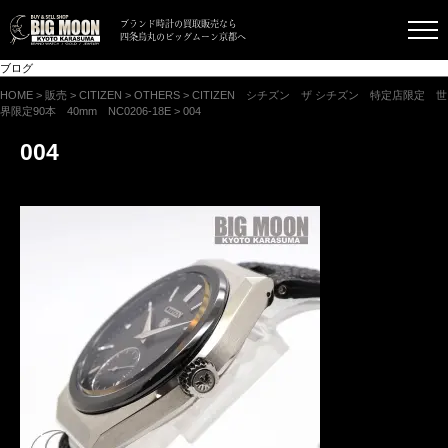
ブランド時計の買取販売なら
四条烏丸のビッグムーン京都へ
ブログ
HOME
>
販売
>
CITIZEN
>
OTHERS
>
CITIZEN シチズン ザ シチズン 特定店限定 世
界限定90本 40mm NC0206-18E
>
004
004