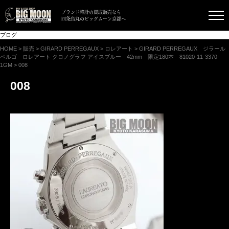
ブランド時計の買取販売なら
四条烏丸のビッグムーン京都へ
ブログ
HOME
>
販売
>
GIRARD PERREGAUX
>
ロレアート
>
GIRARD PERREGAUX ジラール
ペルゴ ロレアート クロノグラフ アイスブルー 42mm 限定180本 81020-11-3370-
1GM
>
008
008