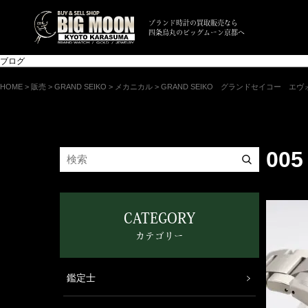
ブランド時計の買取販売なら
四条烏丸のビッグムーン京都へ
ブログ
HOME
>
販売
>
GRAND SEIKO
>
メカニカル
>
GRAND SEIKO グランドセイコー エヴ
005
CATEGORY
カテゴリー
鑑定士