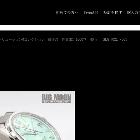
初めての方へ
販売商品
時計を探す
購入方
ォリューション9コレクション 厳美渓 世界限定1000本 40mm SLGH021
>
005