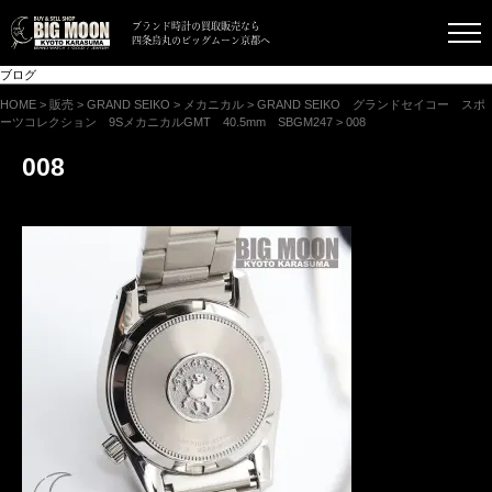
ブランド時計の買取販売なら
四条烏丸のビッグムーン京都へ
ブログ
HOME
>
販売
>
GRAND SEIKO
>
メカニカル
>
GRAND SEIKO グランドセイコー スポ
ーツコレクション 9SメカニカルGMT 40.5mm SBGM247
>
008
008