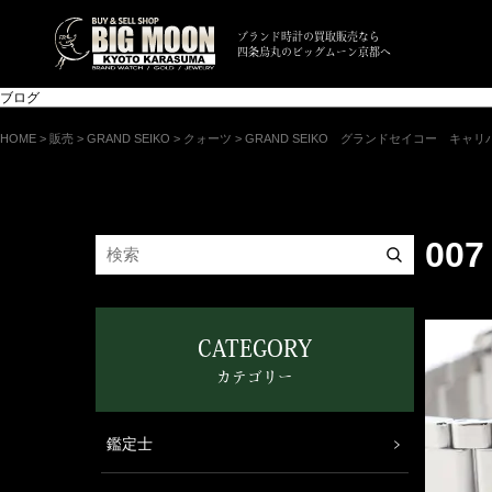
ブランド時計の買取販売なら
四条烏丸のビッグムーン京都へ
ブログ
HOME
>
販売
>
GRAND SEIKO
>
クォーツ
>
GRAND SEIKO グランドセイコー キャリバ
007
CATEGORY
カテゴリー
鑑定士