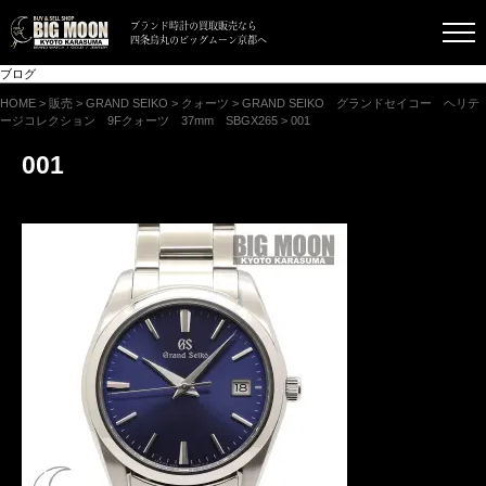
ブランド時計の買取販売なら
四条烏丸のビッグムーン京都へ
ブログ
HOME
>
販売
>
GRAND SEIKO
>
クォーツ
>
GRAND SEIKO グランドセイコー ヘリテ
ージコレクション 9Fクォーツ 37mm SBGX265
>
001
001