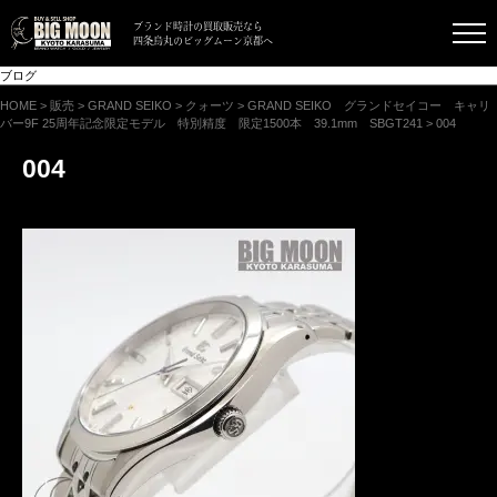
ブランド時計の買取販売なら
四条烏丸のビッグムーン京都へ
ブログ
HOME
>
販売
>
GRAND SEIKO
>
クォーツ
>
GRAND SEIKO グランドセイコー キャリ
バー9F 25周年記念限定モデル 特別精度 限定1500本 39.1mm SBGT241
>
004
004