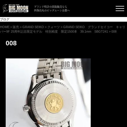
ブランド時計の買取販売なら
四条烏丸のビッグムーン京都へ
ブログ
HOME
>
販売
>
GRAND SEIKO
>
クォーツ
>
GRAND SEIKO グランドセイコー キャリ
バー9F 25周年記念限定モデル 特別精度 限定1500本 39.1mm SBGT241
>
008
008