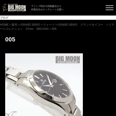
ブランド時計の買取販売なら
四条烏丸のビッグムーン京都へ
ブログ
HOME
>
販売
>
GRAND SEIKO
>
クォーツ
>
GRAND SEIKO グランドセイコー ヘリテ
ージコレクション 37mm SBGX261
>
005
005