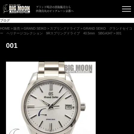
ブランド時計の買取販売なら
四条烏丸のビッグムーン京都へ
ブログ
HOME
>
販売
>
GRAND SEIKO
>
スプリングドライブ
>
GRAND SEIKO グランドセイコ
ー ヘリテージコレクション 9Rスプリングドライブ 40.5mm SBGA347
>
001
001