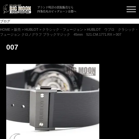
ブランド時計の買取販売なら
四条烏丸のビッグムーン京都へ
ブログ
HOME
>
販売
>
HUBLOT
>
クラシック・フュージョン
>
HUBLOT ウブロ クラシック・
フュージョン クロノグラフ ブラックマジック 45mm 521.CM.1771.RX
>
007
007