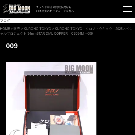
ブランド時計の買取販売なら
四条烏丸のビッグムーン京都へ
ブログ
HOME
>
販売
>
KURONO TOKYO
>
KURONO TOKYO クロノトウキョウ 2025スペシ
ャルプロジェクト 34mmSTAR DIAL COPPER CS034M
>
009
009