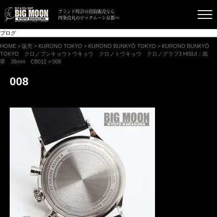
ブランド時計の買取販売なら
四条烏丸のビッグムーン京都へ
ブログ
HOME
>
販売
>
KURONO TOKYO
>
KURONO BUNKYŌ TOKYO
>
KURONO BUNKYŌ
TOKYO クロノブンキョウトウキョウ クロノトウキョウ クロノグラフ3 HISUI：翡
翠 38mm CB012
>
008
008